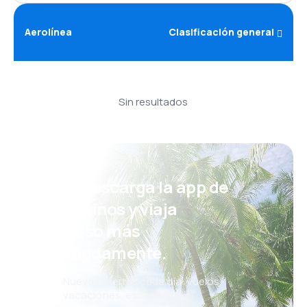
Aerolínea
Clasificación general
Sin resultados
¡Eh! Descarga la app de
eDestinos y viaja
incluso más
cómodamente.
Nuevas ofertas cada día: vuelos,
vacaciones, escapadas