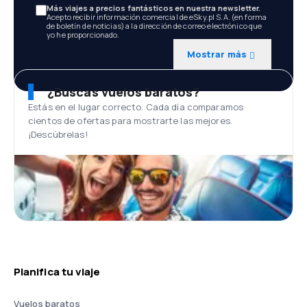
Más viajes a precios fantásticos en nuestra newsletter.
Acepto recibir información comercial de eSky.pl S.A. (en forma
de boletín de noticias) a la dirección de correo electrónico que
yo he proporcionado.
Mostrar más
¿Buscas vuelos baratos?
Estás en el lugar correcto. Cada día comparamos
cientos de ofertas para mostrarte las mejores.
¡Descúbrelas!
Planifica tu viaje
Vuelos baratos