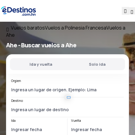
Vuelos baratos
Vuelos a Polinesia Francesa
Vuelos a
Ahe
Ahe - Buscar vuelos a Ahe
Ida y vuelta
Solo ida
Orgien
Destino
Ida
Vuelta