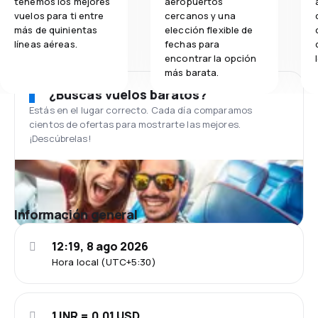
tenemos los mejores
aeropuertos
vuelos para ti entre
cercanos y una
más de quinientas
elección flexible de
líneas aéreas.
fechas para
encontrar la opción
más barata.
¿Buscas vuelos baratos?
Estás en el lugar correcto. Cada día comparamos
cientos de ofertas para mostrarte las mejores.
¡Descúbrelas!
Información general
12:19, 8 ago 2026
Hora local (UTC+5:30)
1 INR = 0.01 USD