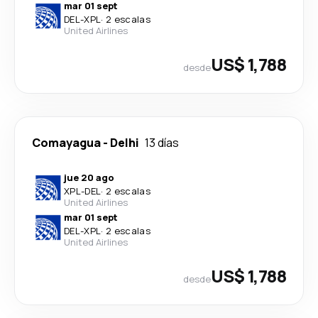
mar 01 sept
DEL
-
XPL
·
2 escalas
United Airlines
US$ 1,788
desde
Comayagua
-
Delhi
13 días
jue 20 ago
XPL
-
DEL
·
2 escalas
United Airlines
mar 01 sept
DEL
-
XPL
·
2 escalas
United Airlines
US$ 1,788
desde