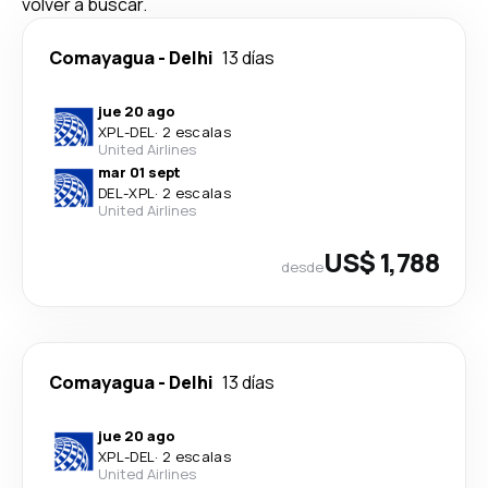
volver a buscar.
Comayagua
-
Delhi
13 días
jue 20 ago
XPL
-
DEL
·
2 escalas
United Airlines
mar 01 sept
DEL
-
XPL
·
2 escalas
United Airlines
US$ 1,788
desde
Comayagua
-
Delhi
13 días
jue 20 ago
XPL
-
DEL
·
2 escalas
United Airlines