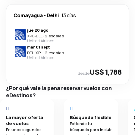
Comayagua
-
Delhi
13 días
jue 20 ago
XPL
-
DEL
·
2 escalas
United Airlines
mar 01 sept
DEL
-
XPL
·
2 escalas
United Airlines
US$ 1,788
desde
¿Por qué vale la pena reservar vuelos con
eDestinos?
La mayor oferta
Búsqueda flexible
de vuelos
Extiende tu
En unos segundos
búsqueda para incluir