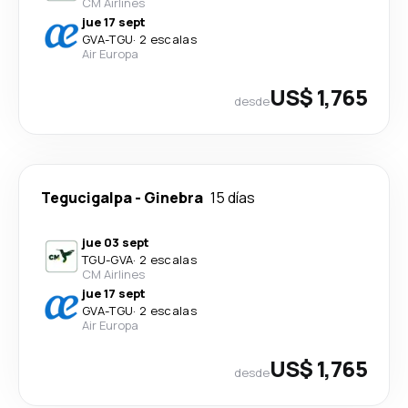
CM Airlines
jue 17 sept
GVA
-
TGU
·
2 escalas
Air Europa
US$ 1,765
desde
Tegucigalpa
-
Ginebra
15 días
jue 03 sept
TGU
-
GVA
·
2 escalas
CM Airlines
jue 17 sept
GVA
-
TGU
·
2 escalas
Air Europa
US$ 1,765
desde