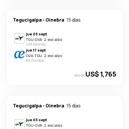
Tegucigalpa
-
Ginebra
15 días
jue 03 sept
TGU
-
GVA
·
2 escalas
CM Airlines
jue 17 sept
GVA
-
TGU
·
2 escalas
Air Europa
US$ 1,765
desde
Tegucigalpa
-
Ginebra
15 días
jue 03 sept
TGU
-
GVA
·
2 escalas