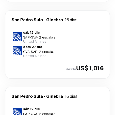
San Pedro Sula
-
Ginebra
16 días
sáb 12 dic
SAP
-
GVA
·
2 escalas
United Airlines
dom 27 dic
GVA
-
SAP
·
2 escalas
United Airlines
US$ 1,016
desde
San Pedro Sula
-
Ginebra
16 días
sáb 12 dic
SAP
-
GVA
·
2 escalas