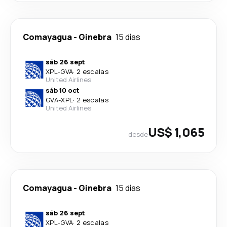
Comayagua
-
Ginebra
15 días
sáb 26 sept
XPL
-
GVA
·
2 escalas
United Airlines
sáb 10 oct
GVA
-
XPL
·
2 escalas
United Airlines
US$ 1,065
desde
Comayagua
-
Ginebra
15 días
sáb 26 sept
XPL
-
GVA
·
2 escalas