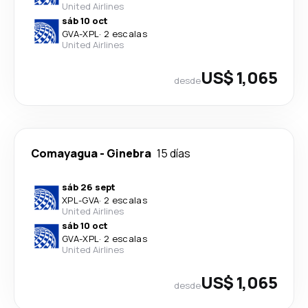
United Airlines
sáb 10 oct
GVA
-
XPL
·
2 escalas
United Airlines
US$ 1,065
desde
Comayagua
-
Ginebra
15 días
sáb 26 sept
XPL
-
GVA
·
2 escalas
United Airlines
sáb 10 oct
GVA
-
XPL
·
2 escalas
United Airlines
US$ 1,065
desde