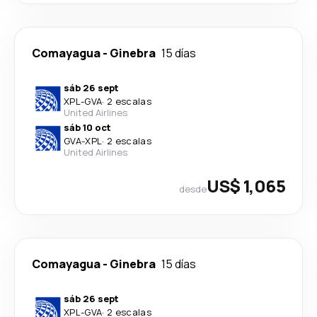
Comayagua
-
Ginebra
15 días
sáb 26 sept
XPL
-
GVA
·
2 escalas
United Airlines
sáb 10 oct
GVA
-
XPL
·
2 escalas
United Airlines
US$ 1,065
desde
Comayagua
-
Ginebra
15 días
sáb 26 sept
XPL
-
GVA
·
2 escalas