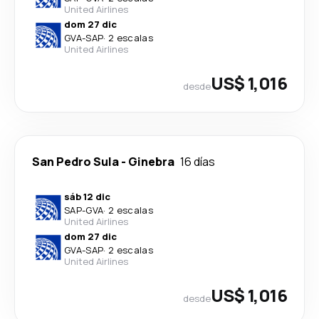
United Airlines
dom 27 dic
GVA
-
SAP
·
2 escalas
United Airlines
US$ 1,016
desde
San Pedro Sula
-
Ginebra
16 días
sáb 12 dic
SAP
-
GVA
·
2 escalas
United Airlines
dom 27 dic
GVA
-
SAP
·
2 escalas
United Airlines
US$ 1,016
desde