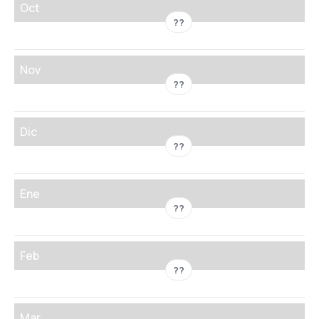
Oct
??
Nov
??
Dic
??
Ene
??
Feb
??
Mar