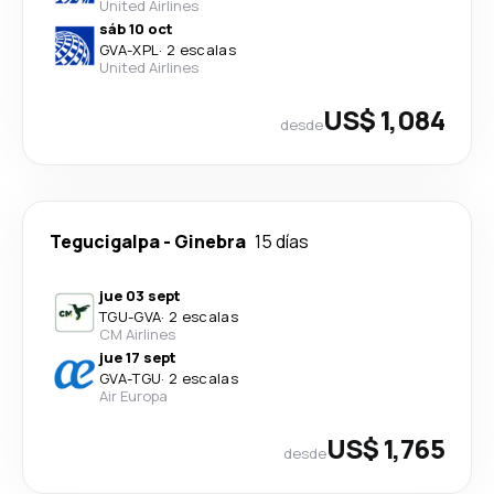
United Airlines
sáb 10 oct
GVA
-
XPL
·
2 escalas
United Airlines
US$ 1,084
desde
Tegucigalpa
-
Ginebra
15 días
jue 03 sept
TGU
-
GVA
·
2 escalas
CM Airlines
jue 17 sept
GVA
-
TGU
·
2 escalas
Air Europa
US$ 1,765
desde