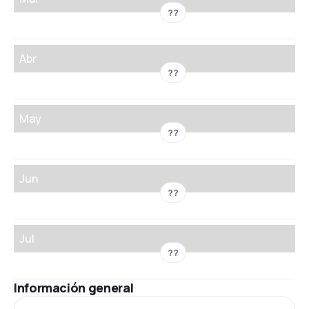
??
Abr
??
May
??
Jun
??
Jul
??
Información general