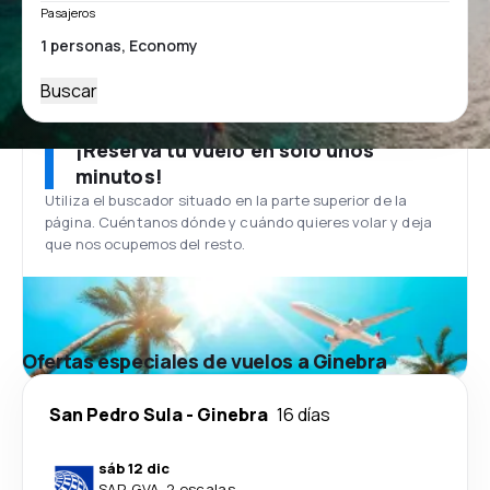
Pasajeros
Buscar
¡Reserva tu vuelo en solo unos
minutos!
Utiliza el buscador situado en la parte superior de la
página. Cuéntanos dónde y cuándo quieres volar y deja
que nos ocupemos del resto.
Ofertas especiales de vuelos a Ginebra
San Pedro Sula
-
Ginebra
16 días
sáb 12 dic
SAP
-
GVA
·
2 escalas