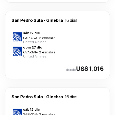
San Pedro Sula
-
Ginebra
16 días
sáb 12 dic
SAP
-
GVA
·
2 escalas
United Airlines
dom 27 dic
GVA
-
SAP
·
2 escalas
United Airlines
US$ 1,016
desde
San Pedro Sula
-
Ginebra
16 días
sáb 12 dic
SAP
-
GVA
·
2 escalas