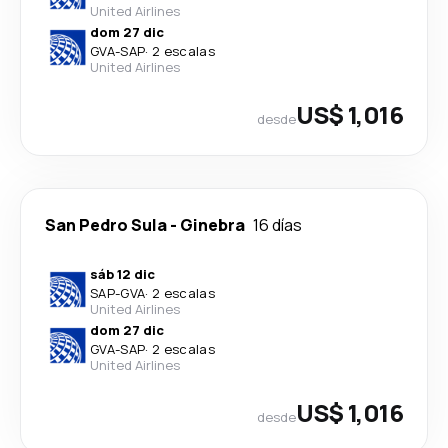
United Airlines
dom 27 dic
GVA
-
SAP
·
2 escalas
United Airlines
US$ 1,016
desde
San Pedro Sula
-
Ginebra
16 días
sáb 12 dic
SAP
-
GVA
·
2 escalas
United Airlines
dom 27 dic
GVA
-
SAP
·
2 escalas
United Airlines
US$ 1,016
desde