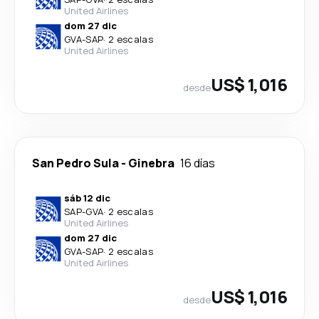
United Airlines
dom 27 dic
GVA
-
SAP
·
2 escalas
United Airlines
US$ 1,016
desde
San Pedro Sula
-
Ginebra
16 días
sáb 12 dic
SAP
-
GVA
·
2 escalas
United Airlines
dom 27 dic
GVA
-
SAP
·
2 escalas
United Airlines
US$ 1,016
desde