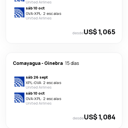
United Airlines
sáb 10 oct
GVA
-
XPL
·
2 escalas
United Airlines
US$ 1,065
desde
Comayagua
-
Ginebra
15 días
sáb 26 sept
XPL
-
GVA
·
2 escalas
United Airlines
sáb 10 oct
GVA
-
XPL
·
2 escalas
United Airlines
US$ 1,084
desde