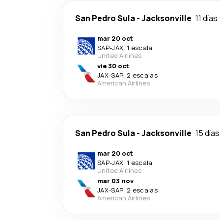
San Pedro Sula
-
Jacksonville
11 días
mar 20 oct
SAP
-
JAX
·
1 escala
United Airlines
vie 30 oct
JAX
-
SAP
·
2 escalas
American Airlines
San Pedro Sula
-
Jacksonville
15 días
mar 20 oct
SAP
-
JAX
·
1 escala
United Airlines
mar 03 nov
JAX
-
SAP
·
2 escalas
American Airlines