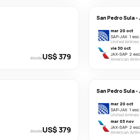
San Pedro Sula
-
mar 20 oct
SAP
-
JAX
·
1 esc
United Airlines
vie 30 oct
US$ 379
JAX
-
SAP
·
2 es
desde
American Airli
San Pedro Sula
-
mar 20 oct
SAP
-
JAX
·
1 esc
United Airlines
mar 03 nov
US$ 379
JAX
-
SAP
·
2 es
desde
American Airli