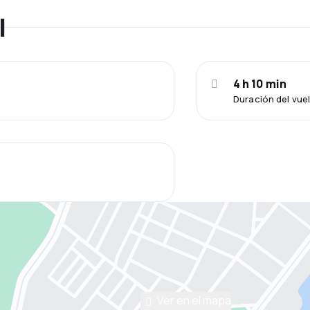
l
4 h 10 min
Duración del vue
Ver en el mapa