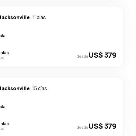
Jacksonville
11 días
ala
calas
US$ 379
desde
nes
Jacksonville
15 días
ala
calas
US$ 379
desde
nes