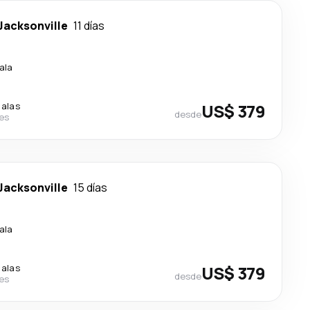
Jacksonville
11 días
ala
calas
US$ 379
desde
nes
Jacksonville
15 días
ala
calas
US$ 379
desde
nes