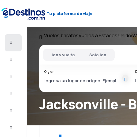
Tu plataforma de viaje
Vuelos baratos
Vuelos a Estados Unidos
V
Vuelos
baratos
Ida y vuelta
Solo ida
Alojamientos
Orgien
D
Ofertas
Completa
el viaje
Jacksonville - 
Inspiración
y consejos
Atención
al cliente