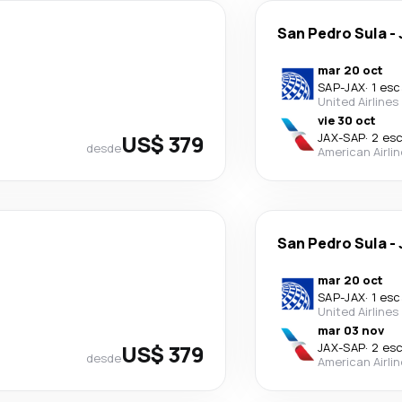
San Pedro Sula
-
mar 20 oct
SAP
-
JAX
·
1 esc
United Airlines
vie 30 oct
US$ 379
JAX
-
SAP
·
2 es
desde
American Airli
San Pedro Sula
-
mar 20 oct
SAP
-
JAX
·
1 esc
United Airlines
mar 03 nov
US$ 379
JAX
-
SAP
·
2 es
desde
American Airli