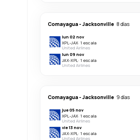
Comayagua
-
Jacksonville
8 días
lun 02 nov
XPL
-
JAX
·
1 escala
United Airlines
lun 09 nov
JAX
-
XPL
·
1 escala
United Airlines
Comayagua
-
Jacksonville
9 días
jue 05 nov
XPL
-
JAX
·
1 escala
United Airlines
vie 13 nov
JAX
-
XPL
·
1 escala
United Airlines