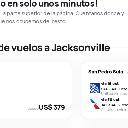
lo en solo unos minutos!
n la parte superior de la página. Cuéntanos dónde y
que nos ocupemos del resto.
de vuelos a Jacksonville
San Pedro Sula
-
vie 16 oct
SAP
-
JAX
·
1 esc
United Airlines
vie 30 oct
US$ 379
JAX
-
SAP
·
2 es
desde
American Airli