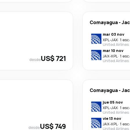
Comayagua
-
Jac
mar 03 nov
XPL
-
JAX
·
1 esc
United Airlines
mar 10 nov
US$ 721
JAX
-
XPL
·
1 esc
desde
United Airlines
Comayagua
-
Jac
jue 05 nov
XPL
-
JAX
·
1 esc
United Airlines
vie 13 nov
US$ 749
JAX
-
XPL
·
1 esc
desde
United Airlines