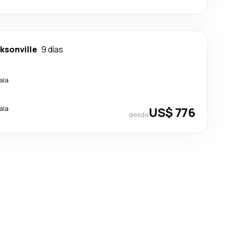
ksonville
9 días
ala
ala
US$ 776
desde