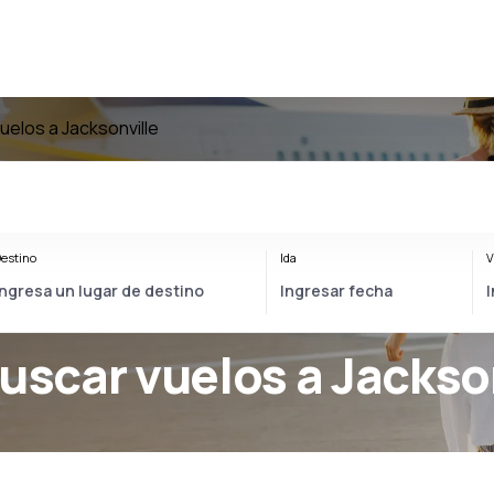
uelos a Jacksonville
estino
Ida
V
Buscar vuelos a Jackso