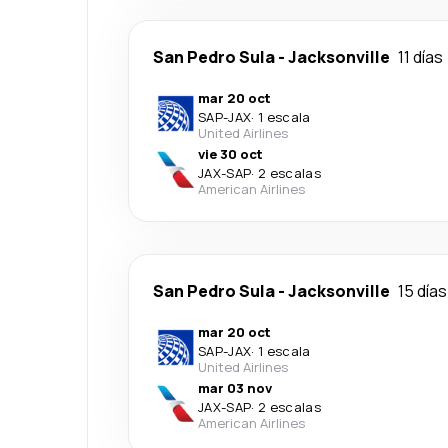
San Pedro Sula
-
Jacksonville
11 días
mar 20 oct
SAP
-
JAX
·
1 escala
United Airlines
vie 30 oct
JAX
-
SAP
·
2 escalas
American Airlines
San Pedro Sula
-
Jacksonville
15 días
mar 20 oct
SAP
-
JAX
·
1 escala
United Airlines
mar 03 nov
JAX
-
SAP
·
2 escalas
American Airlines