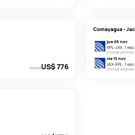
Comayagua
-
Jac
jue 05 nov
XPL
-
JAX
·
1 esc
United Airlines
vie 13 nov
US$ 776
JAX
-
XPL
·
1 esc
desde
United Airlines