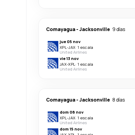
Comayagua
-
Jacksonville
9 días
jue 05 nov
XPL
-
JAX
·
1 escala
United Airlines
vie 13 nov
JAX
-
XPL
·
1 escala
United Airlines
Comayagua
-
Jacksonville
8 días
dom 08 nov
XPL
-
JAX
·
1 escala
United Airlines
dom 15 nov
JAX
-
XPL
·
1 escala