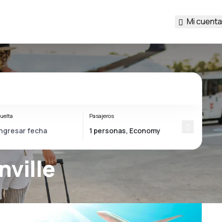
Mi cuenta
uelta
Pasajeros
nville