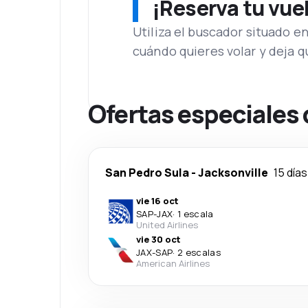
¡Reserva tu vue
Utiliza el buscador situado e
cuándo quieres volar y deja 
Ofertas especiales 
San Pedro Sula
-
Jacksonville
15 días
vie 16 oct
SAP
-
JAX
·
1 escala
United Airlines
vie 30 oct
JAX
-
SAP
·
2 escalas
American Airlines