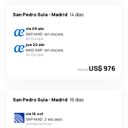
San Pedro Sula
-
Madrid
14 días
vie 09 abr
SAP
-
MAD
·
sin escala
Air Europa
jue 22 abr
MAD
-
SAP
·
sin escala
Air Europa
US$ 976
desde
San Pedro Sula
-
Madrid
16 días
vie 16 oct
SAP
-
MAD
·
2 escalas
United Airlines