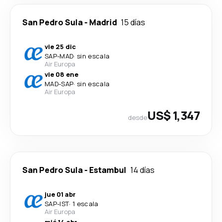
San Pedro Sula
-
Madrid
15 días
vie 25 dic
SAP
-
MAD
·
sin escala
Air Europa
vie 08 ene
MAD
-
SAP
·
sin escala
Air Europa
US$ 1,347
desde
San Pedro Sula
-
Estambul
14 días
jue 01 abr
SAP
-
IST
·
1 escala
Air Europa
mié 14 abr