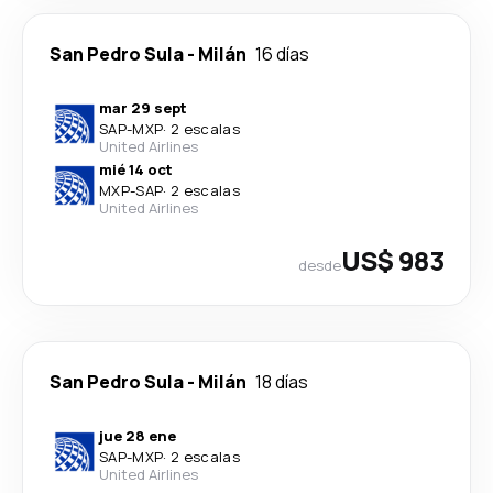
San Pedro Sula
-
Milán
16 días
mar 29 sept
SAP
-
MXP
·
2 escalas
United Airlines
mié 14 oct
MXP
-
SAP
·
2 escalas
United Airlines
US$ 983
desde
San Pedro Sula
-
Milán
18 días
jue 28 ene
SAP
-
MXP
·
2 escalas
United Airlines