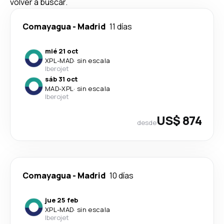
volver a buscar.
Comayagua
-
Madrid
11 días
mié 21 oct
XPL
-
MAD
·
sin escala
Iberojet
sáb 31 oct
MAD
-
XPL
·
sin escala
Iberojet
US$ 874
desde
Comayagua
-
Madrid
10 días
jue 25 feb
XPL
-
MAD
·
sin escala
Iberojet