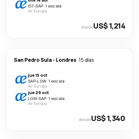
IST
-
SAP
·
1 escala
Air Europa
US$ 1,214
desde
San Pedro Sula
-
Londres
15 días
jue 15 oct
SAP
-
LGW
·
1 escala
Air Europa
jue 29 oct
LGW
-
SAP
·
1 escala
Air Europa
US$ 1,340
desde