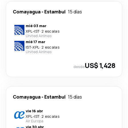
Comayagua
-
Estambul
15 días
mié 03 mar
XPL
-
IST
·
2 escalas
United Airlines
mié 17 mar
IST
-
XPL
·
2 escalas
United Airlines
US$ 1,428
desde
Comayagua
-
Estambul
15 días
vie 16 abr
XPL
-
IST
·
2 escalas
Air Europa
vie 30 abr