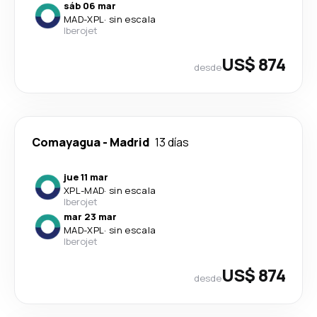
sáb 06 mar
MAD
-
XPL
·
sin escala
Iberojet
US$ 874
desde
Comayagua
-
Madrid
13 días
jue 11 mar
XPL
-
MAD
·
sin escala
Iberojet
mar 23 mar
MAD
-
XPL
·
sin escala
Iberojet
US$ 874
desde