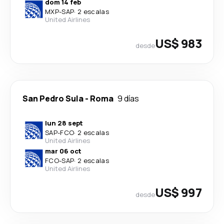
dom 14 feb
MXP
-
SAP
·
2 escalas
United Airlines
US$ 983
desde
San Pedro Sula
-
Roma
9 días
lun 28 sept
SAP
-
FCO
·
2 escalas
United Airlines
mar 06 oct
FCO
-
SAP
·
2 escalas
United Airlines
US$ 997
desde