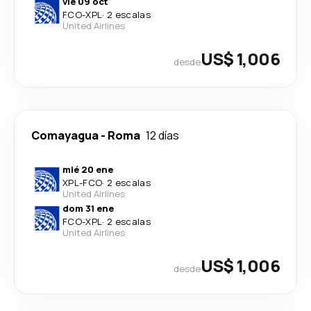
vie 09 oct
FCO
-
XPL
·
2 escalas
United Airlines
US$ 1,006
desde
Comayagua
-
Roma
12 días
mié 20 ene
XPL
-
FCO
·
2 escalas
United Airlines
dom 31 ene
FCO
-
XPL
·
2 escalas
United Airlines
US$ 1,006
desde