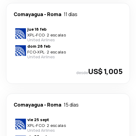
Comayagua
-
Roma
11 días
jue 18 feb
XPL
-
FCO
·
2 escalas
United Airlines
dom 28 feb
FCO
-
XPL
·
2 escalas
United Airlines
US$ 1,005
desde
Comayagua
-
Roma
15 días
vie 25 sept
XPL
-
FCO
·
2 escalas
United Airlines