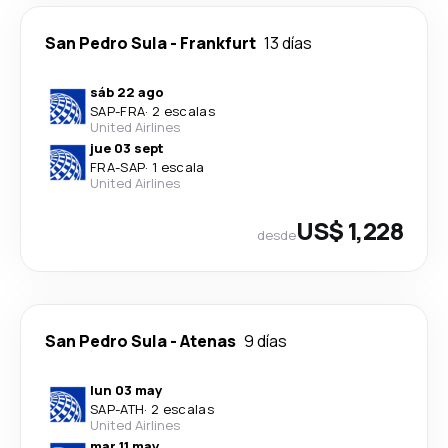
San Pedro Sula
-
Frankfurt
13 días
sáb 22 ago
SAP
-
FRA
·
2 escalas
United Airlines
jue 03 sept
FRA
-
SAP
·
1 escala
United Airlines
US$ 1,228
desde
San Pedro Sula
-
Atenas
9 días
lun 03 may
SAP
-
ATH
·
2 escalas
United Airlines
mar 11 may