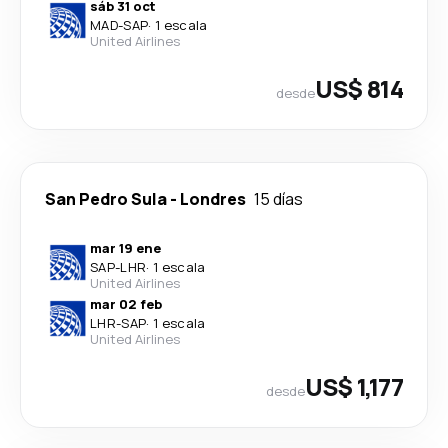
sáb 31 oct
MAD
-
SAP
·
1 escala
United Airlines
US$ 814
desde
San Pedro Sula
-
Londres
15 días
mar 19 ene
SAP
-
LHR
·
1 escala
United Airlines
mar 02 feb
LHR
-
SAP
·
1 escala
United Airlines
US$ 1,177
desde