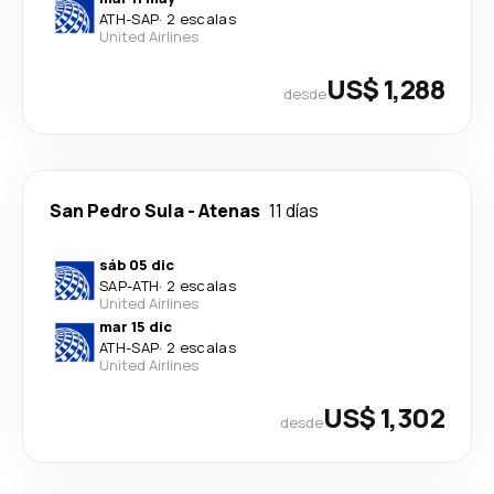
ATH
-
SAP
·
2 escalas
United Airlines
US$ 1,288
desde
San Pedro Sula
-
Atenas
11 días
sáb 05 dic
SAP
-
ATH
·
2 escalas
United Airlines
mar 15 dic
ATH
-
SAP
·
2 escalas
United Airlines
US$ 1,302
desde