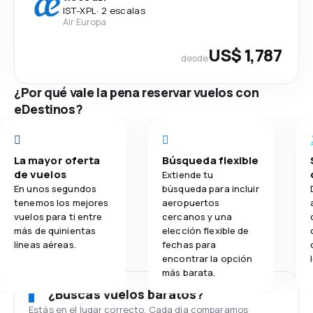
IST
-
XPL
·
2 escalas
Air Europa
US$ 1,787
desde
¿Por qué vale la pena reservar vuelos con
eDestinos?
La mayor oferta
Búsqueda flexible
de vuelos
Extiende tu
En unos segundos
búsqueda para incluir
tenemos los mejores
aeropuertos
vuelos para ti entre
cercanos y una
más de quinientas
elección flexible de
líneas aéreas.
fechas para
encontrar la opción
más barata.
¿Buscas vuelos baratos?
Estás en el lugar correcto. Cada día comparamos