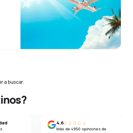
r a buscar.
tinos?
idad
4.6
os
Más de 4950 opiniones de