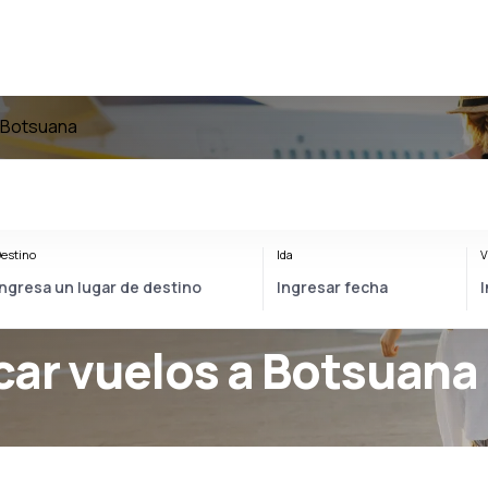
 Botsuana
estino
Ida
V
car vuelos a Botsuana