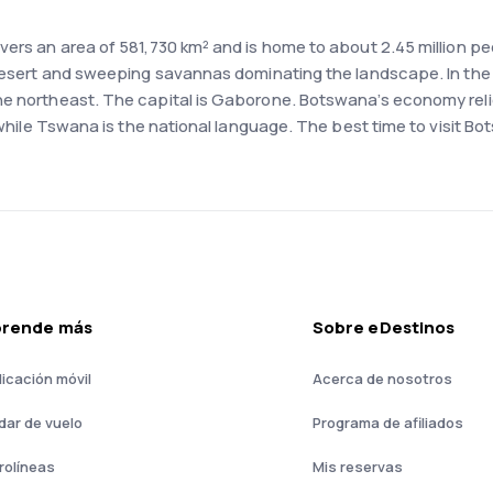
ers an area of 581,730 km² and is home to about 2.45 million peo
 Desert and sweeping savannas dominating the landscape. In the 
he northeast. The capital is Gaborone. Botswana’s economy rel
e, while Tswana is the national language. The best time to visit
prende más
Sobre eDestinos
licación móvil
Acerca de nosotros
dar de vuelo
Programa de afiliados
rolíneas
Mis reservas