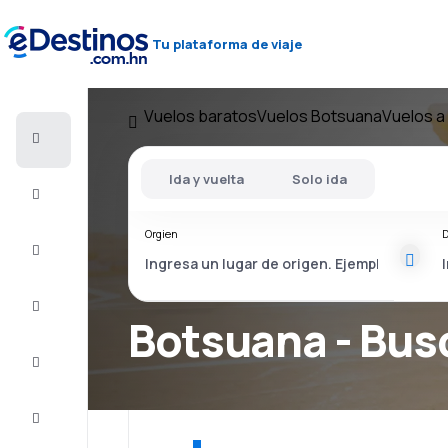
Tu plataforma de viaje
Vuelos baratos
Vuelos Botsuana
Vuelos a
Vuelos
baratos
Ida y vuelta
Solo ida
Alojamientos
Orgien
D
Ofertas
Completa
el viaje
Botsuana - Bus
Inspiración
y consejos
Atención
al cliente