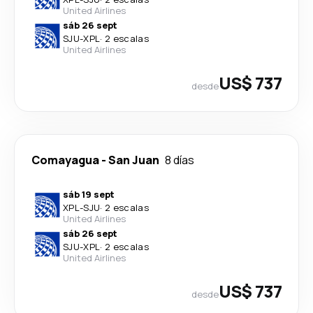
United Airlines
sáb 26 sept
SJU
-
XPL
·
2 escalas
United Airlines
US$ 737
desde
Comayagua
-
San Juan
8 días
sáb 19 sept
XPL
-
SJU
·
2 escalas
United Airlines
sáb 26 sept
SJU
-
XPL
·
2 escalas
United Airlines
US$ 737
desde