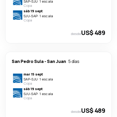
SAP
-
SJU
·
1 escala
Copa
sáb 19 sept
SJU
-
SAP
·
1 escala
Copa
US$ 489
desde
San Pedro Sula
-
San Juan
5 días
mar 15 sept
SAP
-
SJU
·
1 escala
Copa
sáb 19 sept
SJU
-
SAP
·
1 escala
Copa
US$ 489
desde