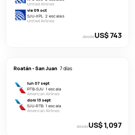
United Airlines
vie 09 oct
SJU
-
XPL
·
2 escalas
United Airlines
US$ 743
desde
Roatán
-
San Juan
7 días
lun 07 sept
RTB
-
SJU
·
1 escala
American Airlines
dom 13 sept
SJU
-
RTB
·
1 escala
American Airlines
US$ 1,097
desde