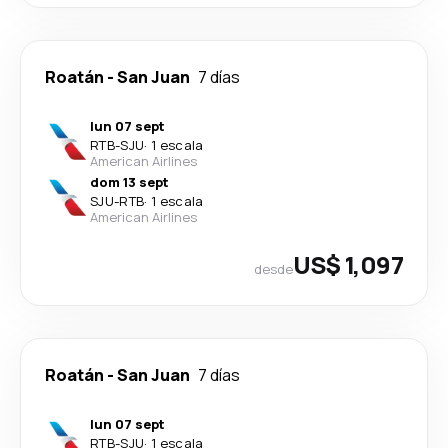
Roatán
-
San Juan
7 días
lun 07 sept
RTB
-
SJU
·
1 escala
American Airlines
dom 13 sept
SJU
-
RTB
·
1 escala
American Airlines
US$ 1,097
desde
Roatán
-
San Juan
7 días
lun 07 sept
RTB
-
SJU
·
1 escala