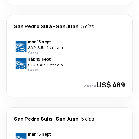
San Pedro Sula
-
San Juan
5 días
mar 15 sept
SAP
-
SJU
·
1 escala
Copa
sáb 19 sept
SJU
-
SAP
·
1 escala
Copa
US$ 489
desde
San Pedro Sula
-
San Juan
5 días
mar 15 sept