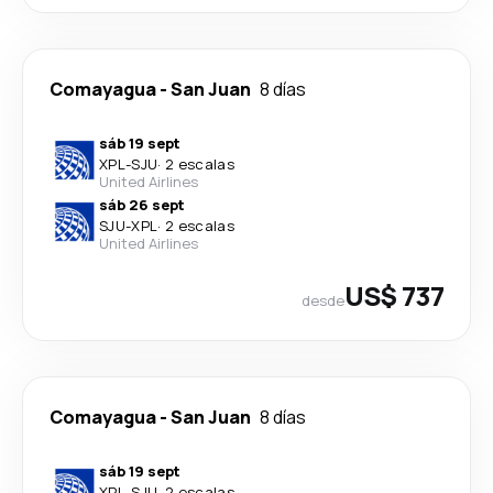
Comayagua
-
San Juan
8 días
sáb 19 sept
XPL
-
SJU
·
2 escalas
United Airlines
sáb 26 sept
SJU
-
XPL
·
2 escalas
United Airlines
US$ 737
desde
Comayagua
-
San Juan
8 días
sáb 19 sept
XPL
-
SJU
·
2 escalas