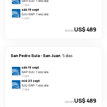
SAP
-
SJU
·
1 escala
Copa
sáb 19 sept
SJU
-
SAP
·
1 escala
Copa
US$ 489
desde
San Pedro Sula
-
San Juan
5 días
sáb 19 sept
SAP
-
SJU
·
1 escala
Copa
mié 23 sept
SJU
-
SAP
·
1 escala
Copa
US$ 489
desde