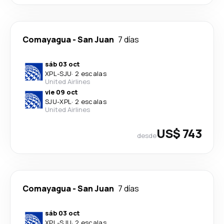
Comayagua
-
San Juan
7 días
sáb 03 oct
XPL
-
SJU
·
2 escalas
United Airlines
vie 09 oct
SJU
-
XPL
·
2 escalas
United Airlines
US$ 743
desde
Comayagua
-
San Juan
7 días
sáb 03 oct
XPL
-
SJU
·
2 escalas