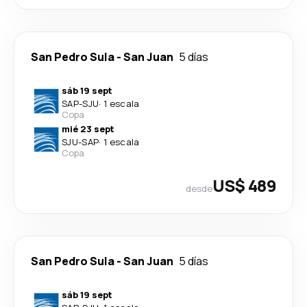
San Pedro Sula
-
San Juan
5 días
sáb 19 sept
SAP
-
SJU
·
1 escala
Copa
mié 23 sept
SJU
-
SAP
·
1 escala
Copa
US$ 489
desde
San Pedro Sula
-
San Juan
5 días
sáb 19 sept