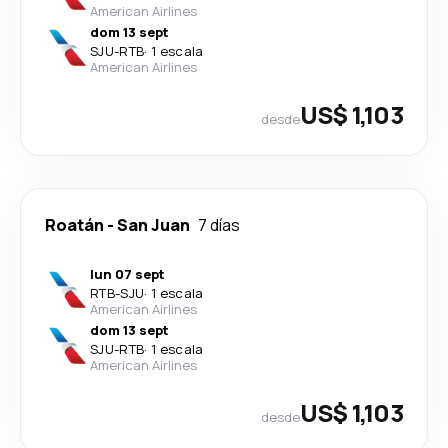
American Airlines
dom 13 sept
SJU
-
RTB
·
1 escala
American Airlines
US$ 1,103
desde
Roatán
-
San Juan
7 días
lun 07 sept
RTB
-
SJU
·
1 escala
American Airlines
dom 13 sept
SJU
-
RTB
·
1 escala
American Airlines
US$ 1,103
desde