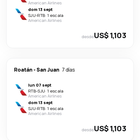
American Airlines
dom 13 sept
SJU
-
RTB
·
1 escala
American Airlines
US$ 1,103
desde
Roatán
-
San Juan
7 días
lun 07 sept
RTB
-
SJU
·
1 escala
American Airlines
dom 13 sept
SJU
-
RTB
·
1 escala
American Airlines
US$ 1,103
desde