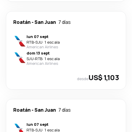
Roatán
-
San Juan
7 días
lun 07 sept
RTB
-
SJU
·
1 escala
American Airlines
dom 13 sept
SJU
-
RTB
·
1 escala
American Airlines
US$ 1,103
desde
Roatán
-
San Juan
7 días
lun 07 sept
RTB
-
SJU
·
1 escala