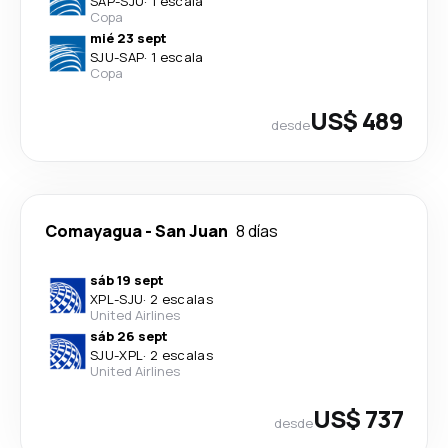
SAP
-
SJU
·
1 escala
Copa
mié 23 sept
SJU
-
SAP
·
1 escala
Copa
US$ 489
desde
Comayagua
-
San Juan
8 días
sáb 19 sept
XPL
-
SJU
·
2 escalas
United Airlines
sáb 26 sept
SJU
-
XPL
·
2 escalas
United Airlines
US$ 737
desde