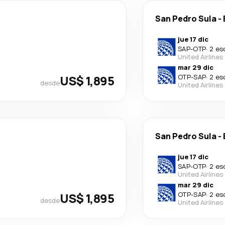
San Pedro Sula
-
jue 17 dic
SAP
-
OTP
·
2 es
United Airlines
mar 29 dic
US$ 1,895
OTP
-
SAP
·
2 es
desde
United Airlines
San Pedro Sula
-
jue 17 dic
SAP
-
OTP
·
2 es
United Airlines
mar 29 dic
US$ 1,895
OTP
-
SAP
·
2 es
desde
United Airlines