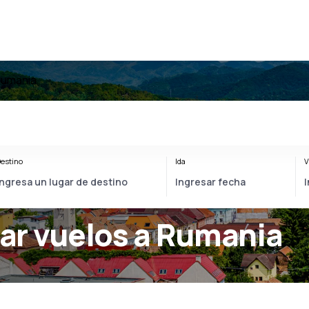
Rumania
estino
Ida
V
ar vuelos a Rumania