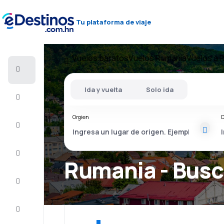
Tu plataforma de viaje
Vuelos baratos
Vuelos Rumania
Vuelos a 
Vuelos
baratos
Ida y vuelta
Solo ida
Alojamientos
Orgien
D
Ofertas
Completa
el viaje
Rumania - Busc
Inspiración
y consejos
Atención
al cliente