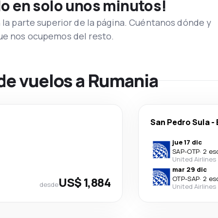
lo en solo unos minutos!
n la parte superior de la página. Cuéntanos dónde y
que nos ocupemos del resto.
 de vuelos a Rumania
San Pedro Sula
-
jue 17 dic
SAP
-
OTP
·
2 es
United Airlines
mar 29 dic
US$ 1,884
OTP
-
SAP
·
2 es
desde
United Airlines