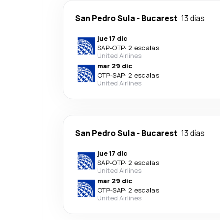
San Pedro Sula
-
Bucarest
13 días
jue 17 dic
SAP
-
OTP
·
2 escalas
United Airlines
mar 29 dic
OTP
-
SAP
·
2 escalas
United Airlines
San Pedro Sula
-
Bucarest
13 días
jue 17 dic
SAP
-
OTP
·
2 escalas
United Airlines
mar 29 dic
OTP
-
SAP
·
2 escalas
United Airlines