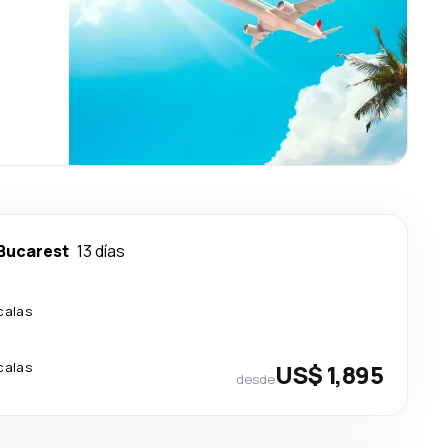
Bucarest
13 días
calas
calas
US$ 1,895
desde