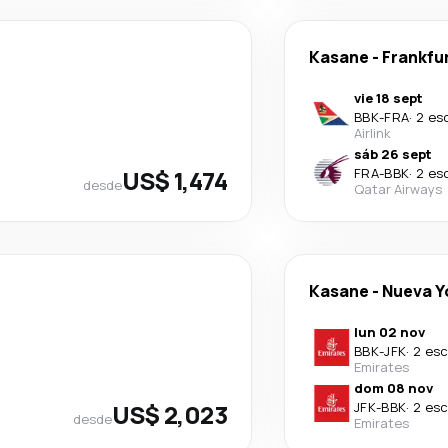
Kasane
-
Frankfu
vie 18 sept
BBK
-
FRA
·
2 es
Airlink
sáb 26 sept
US$ 1,474
FRA
-
BBK
·
2 es
desde
Qatar Airways
Kasane
-
Nueva Y
lun 02 nov
BBK
-
JFK
·
2 esc
Emirates
dom 08 nov
US$ 2,023
JFK
-
BBK
·
2 esc
desde
Emirates