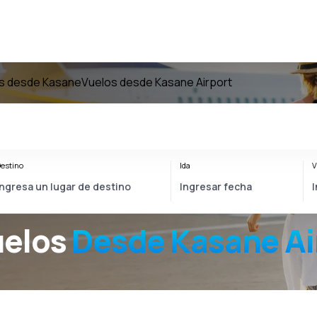
s desde Kasane
Vuelos desde Kasane Airport
estino
Ida
V
uelos
Desde
Kasane Ai