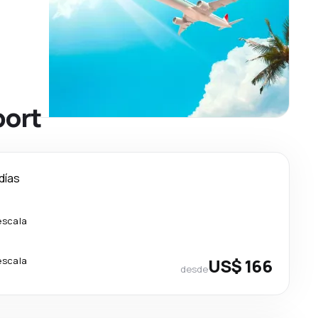
port
días
escala
escala
US$ 166
desde