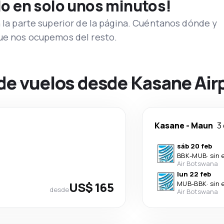
lo en solo unos minutos!
n la parte superior de la página. Cuéntanos dónde y
que nos ocupemos del resto.
 de vuelos desde Kasane Air
Kasane
-
Maun
3 
sáb 20 feb
BBK
-
MUB
·
sin 
Air Botswana
lun 22 feb
US$ 165
MUB
-
BBK
·
sin 
desde
Air Botswana