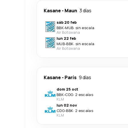
Kasane
-
Maun
3 días
sáb 20 feb
BBK
-
MUB
·
sin escala
Air Botswana
lun 22 feb
MUB
-
BBK
·
sin escala
Air Botswana
Kasane
-
París
9 días
dom 25 oct
BBK
-
CDG
·
2 escalas
KLM
lun 02 nov
CDG
-
BBK
·
2 escalas
KLM