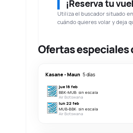
¡Reserva tu vue
Utiliza el buscador situado e
cuándo quieres volar y deja 
Ofertas especiales
Kasane
-
Maun
5 días
jue 18 feb
BBK
-
MUB
·
sin escala
Air Botswana
lun 22 feb
MUB
-
BBK
·
sin escala
Air Botswana