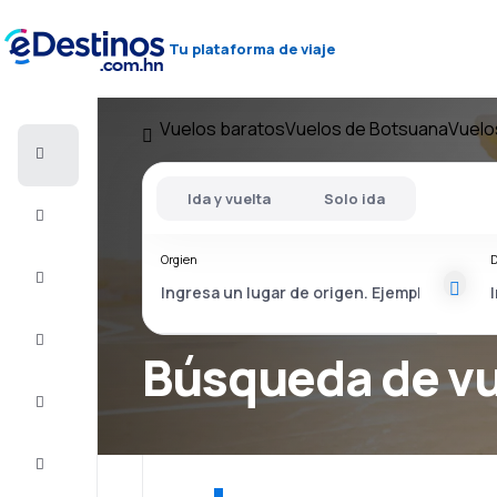
Tu plataforma de viaje
Vuelos baratos
Vuelos de Botsuana
Vuelo
Vuelos
baratos
Ida y vuelta
Solo ida
Alojamientos
Orgien
D
Ofertas
Completa
el viaje
Búsqueda de v
Inspiración
y consejos
Atención
al cliente