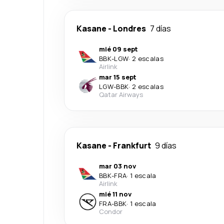
Kasane
-
Londres
7 días
mié 09 sept
BBK
-
LGW
·
2 escalas
Airlink
mar 15 sept
LGW
-
BBK
·
2 escalas
Qatar Airways
Kasane
-
Frankfurt
9 días
mar 03 nov
BBK
-
FRA
·
1 escala
Airlink
mié 11 nov
FRA
-
BBK
·
1 escala
Condor