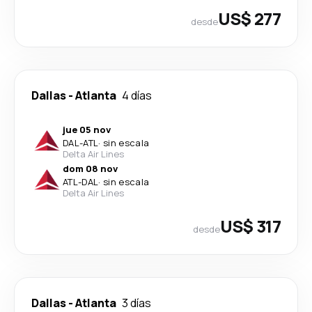
US$ 277
desde
Dallas
-
Atlanta
4 días
jue 05 nov
DAL
-
ATL
·
sin escala
Delta Air Lines
dom 08 nov
ATL
-
DAL
·
sin escala
Delta Air Lines
US$ 317
desde
Dallas
-
Atlanta
3 días