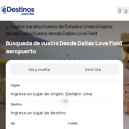
Vuelos baratos
Vuelos de Estados Unidos
Vuelos
desde Dallas
Vuelos desde Dallas Love Field
Búsqueda de vuelos
Desde
Dallas Love Field
aeropuerto
Ida y vuelta
Solo ida
Orgien
Destino
Ida
Vuelta