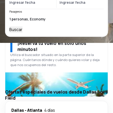
Pasajeros
Buscar
¡Reserva tu vuelo en solo unos
minutos!
Utiliza el buscador situado en la parte superior de la
página. Cuéntanos dónde y cuándo quieres volar y deja
que nos ocupemos del resto.
Ofertas especiales de vuelos desde Dallas Love
Field
Dallas
-
Atlanta
4 días