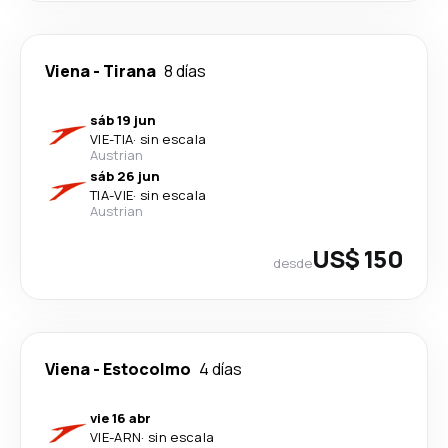
Viena
-
Tirana
8 días
sáb 19 jun
VIE
-
TIA
·
sin escala
Austrian
sáb 26 jun
TIA
-
VIE
·
sin escala
Austrian
US$ 150
desde
Viena
-
Estocolmo
4 días
vie 16 abr
VIE
-
ARN
·
sin escala