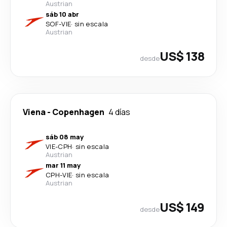
Austrian
sáb 10 abr
SOF
-
VIE
·
sin escala
Austrian
US$ 138
desde
Viena
-
Copenhagen
4 días
sáb 08 may
VIE
-
CPH
·
sin escala
Austrian
mar 11 may
CPH
-
VIE
·
sin escala
Austrian
US$ 149
desde