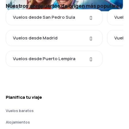
Nuestros aeropuertos de origen más populares
Vuelos desde San Pedro Sula
Vuelo
Vuelos desde Madrid
Vuelos
Vuelos desde Puerto Lempira
Planifica tu viaje
Vuelos baratos
Alojamientos