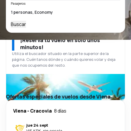
Pasajeros
Buscar
¡Reserva tu vuelo en solo unos
minutos!
Utiliza el buscador situado en la parte superior de la
página. Cuéntanos dónde y cuándo quieres volar y deja
que nos ocupemos del resto.
Ofertas especiales de vuelos desde Viena
Viena
-
Cracovia
8 días
jue 24 sept
VIE
-
KRK
·
sin escala