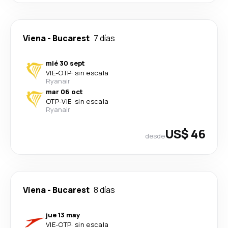
Viena
-
Bucarest
7 días
mié 30 sept
VIE
-
OTP
·
sin escala
Ryanair
mar 06 oct
OTP
-
VIE
·
sin escala
Ryanair
US$ 46
desde
Viena
-
Bucarest
8 días
jue 13 may
VIE
-
OTP
·
sin escala