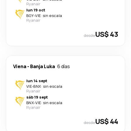
Ryanair
lun 19 oct
BGY
-
VIE
·
sin escala
Ryanair
US$ 43
desde
Viena
-
Banja Luka
6 días
lun 14 sept
VIE
-
BNX
·
sin escala
Ryanair
sáb 19 sept
BNX
-
VIE
·
sin escala
Ryanair
US$ 44
desde