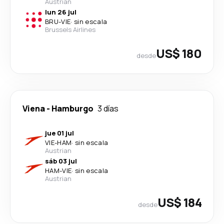
Austrian
lun 26 jul
BRU
-
VIE
·
sin escala
Brussels Airlines
US$ 180
desde
Viena
-
Hamburgo
3 días
jue 01 jul
VIE
-
HAM
·
sin escala
Austrian
sáb 03 jul
HAM
-
VIE
·
sin escala
Austrian
US$ 184
desde