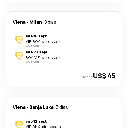
Viena
-
Milán
8 días
mié 16 sept
VIE
-
BGY
·
sin escala
Ryanair
mié 23 sept
BGY
-
VIE
·
sin escala
Ryanair
US$ 45
desde
Viena
-
Banja Luka
3 días
sáb 12 sept
VIE
-
BNX
·
sin escala