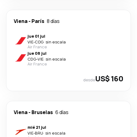
Viena
-
París
8 días
jue 01 jul
VIE
-
CDG
·
sin escala
Air France
jue 08 jul
CDG
-
VIE
·
sin escala
Air France
US$ 160
desde
Viena
-
Bruselas
6 días
mié 21 jul
VIE
-
BRU
·
sin escala