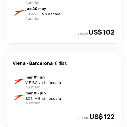
Austrian
jue 20 may
OTP
-
VIE
·
sin escala
Austrian
US$ 102
desde
Viena
-
Barcelona
8 días
mar 01 jun
VIE
-
BCN
·
sin escala
Austrian
mar 08 jun
BCN
-
VIE
·
sin escala
Austrian
US$ 122
desde