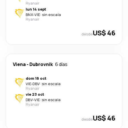
Ryanair
lun 14 sept
BNX
-
VIE
·
sin escala
Ryanair
US$ 46
desde
Viena
-
Dubrovnik
6 días
dom 18 oct
VIE
-
DBV
·
sin escala
Ryanair
vie 23 oct
DBV
-
VIE
·
sin escala
Ryanair
US$ 46
desde