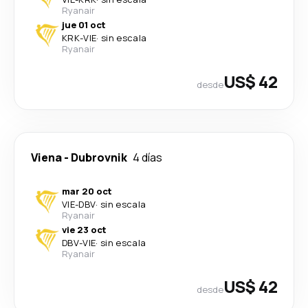
Ryanair
jue 01 oct
KRK
-
VIE
·
sin escala
Ryanair
US$ 42
desde
Viena
-
Dubrovnik
4 días
mar 20 oct
VIE
-
DBV
·
sin escala
Ryanair
vie 23 oct
DBV
-
VIE
·
sin escala
Ryanair
US$ 42
desde