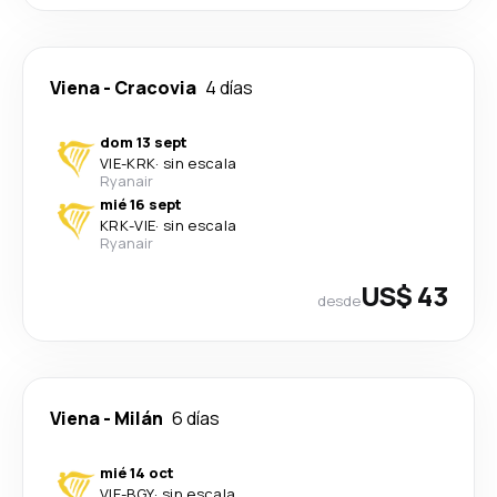
Viena
-
Cracovia
4 días
dom 13 sept
VIE
-
KRK
·
sin escala
Ryanair
mié 16 sept
KRK
-
VIE
·
sin escala
Ryanair
US$ 43
desde
Viena
-
Milán
6 días
mié 14 oct
VIE
-
BGY
·
sin escala