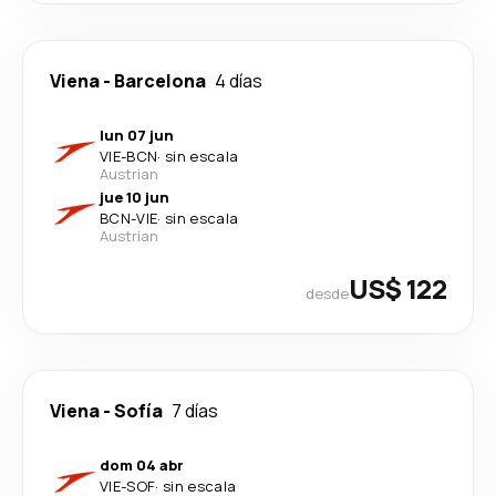
Viena
-
Barcelona
4 días
lun 07 jun
VIE
-
BCN
·
sin escala
Austrian
jue 10 jun
BCN
-
VIE
·
sin escala
Austrian
US$ 122
desde
Viena
-
Sofía
7 días
dom 04 abr
VIE
-
SOF
·
sin escala