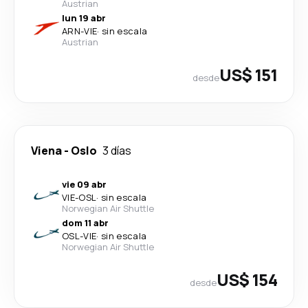
Austrian
lun 19 abr
ARN
-
VIE
·
sin escala
Austrian
US$ 151
desde
Viena
-
Oslo
3 días
vie 09 abr
VIE
-
OSL
·
sin escala
Norwegian Air Shuttle
dom 11 abr
OSL
-
VIE
·
sin escala
Norwegian Air Shuttle
US$ 154
desde