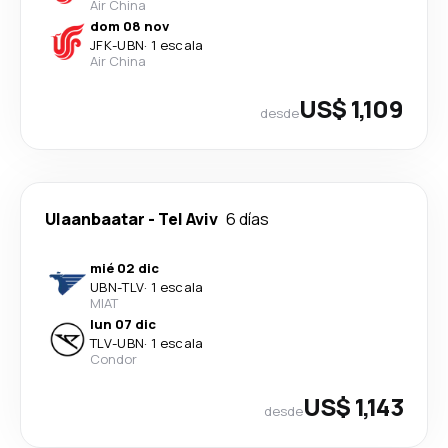
Air China
dom 08 nov
JFK
-
UBN
·
1 escala
Air China
US$ 1,109
desde
Ulaanbaatar
-
Tel Aviv
6 días
mié 02 dic
UBN
-
TLV
·
1 escala
MIAT
lun 07 dic
TLV
-
UBN
·
1 escala
Condor
US$ 1,143
desde