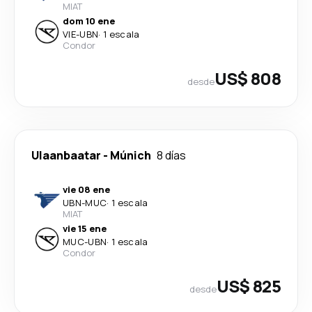
MIAT
dom 10 ene
VIE
-
UBN
·
1 escala
Condor
US$ 808
desde
Ulaanbaatar
-
Múnich
8 días
vie 08 ene
UBN
-
MUC
·
1 escala
MIAT
vie 15 ene
MUC
-
UBN
·
1 escala
Condor
US$ 825
desde