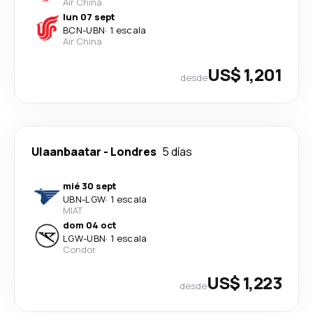
Air China
lun 07 sept
BCN
-
UBN
·
1 escala
Air China
US$ 1,201
desde
Ulaanbaatar
-
Londres
5 días
mié 30 sept
UBN
-
LGW
·
1 escala
MIAT
dom 04 oct
LGW
-
UBN
·
1 escala
Condor
US$ 1,223
desde