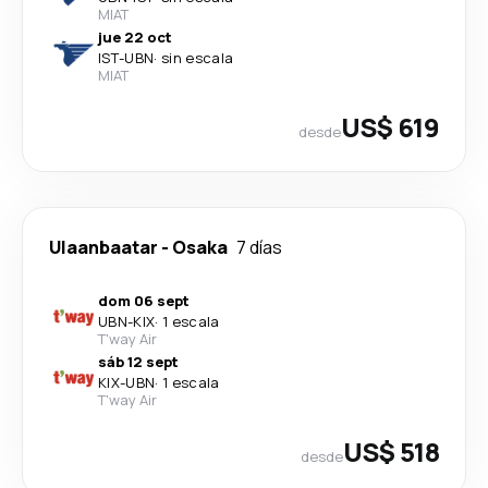
MIAT
jue 22 oct
IST
-
UBN
·
sin escala
MIAT
US$ 619
desde
Ulaanbaatar
-
Osaka
7 días
dom 06 sept
UBN
-
KIX
·
1 escala
T'way Air
sáb 12 sept
KIX
-
UBN
·
1 escala
T'way Air
US$ 518
desde