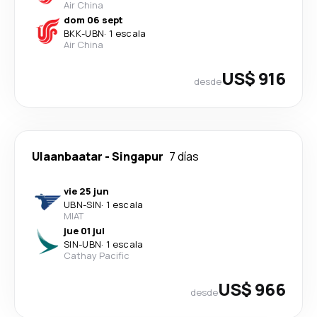
Air China
dom 06 sept
BKK
-
UBN
·
1 escala
Air China
US$ 916
desde
Ulaanbaatar
-
Singapur
7 días
vie 25 jun
UBN
-
SIN
·
1 escala
MIAT
jue 01 jul
SIN
-
UBN
·
1 escala
Cathay Pacific
US$ 966
desde