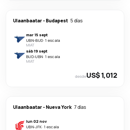
Ulaanbaatar
-
Budapest
5 días
mar 15 sept
UBN
-
BUD
·
1 escala
MIAT
sáb 19 sept
BUD
-
UBN
·
1 escala
MIAT
US$ 1,012
desde
Ulaanbaatar
-
Nueva York
7 días
lun 02 nov
UBN
-
JFK
·
1 escala