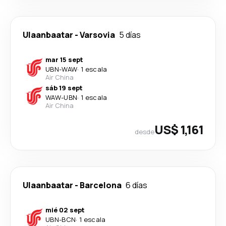
Ulaanbaatar
-
Varsovia
5 días
mar 15 sept
UBN
-
WAW
·
1 escala
Air China
sáb 19 sept
WAW
-
UBN
·
1 escala
Air China
US$ 1,161
desde
Ulaanbaatar
-
Barcelona
6 días
mié 02 sept
UBN
-
BCN
·
1 escala