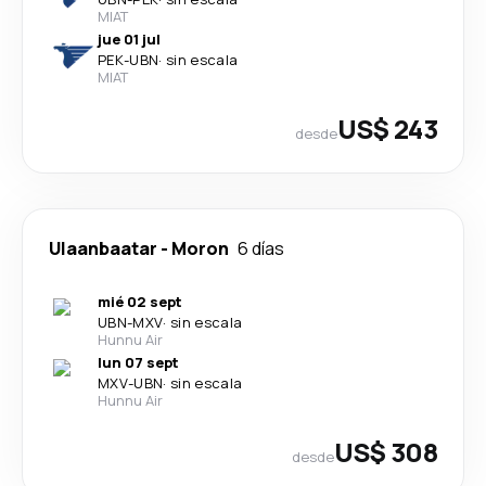
MIAT
jue 01 jul
PEK
-
UBN
·
sin escala
MIAT
US$ 243
desde
Ulaanbaatar
-
Moron
6 días
mié 02 sept
UBN
-
MXV
·
sin escala
Hunnu Air
lun 07 sept
MXV
-
UBN
·
sin escala
Hunnu Air
US$ 308
desde