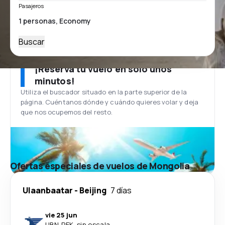
Pasajeros
Buscar
¡Reserva tu vuelo en solo unos
minutos!
Utiliza el buscador situado en la parte superior de la
página. Cuéntanos dónde y cuándo quieres volar y deja
que nos ocupemos del resto.
Ofertas especiales de vuelos de Mongolia
Ulaanbaatar
-
Beijing
7 días
vie 25 jun
UBN
-
PEK
·
sin escala