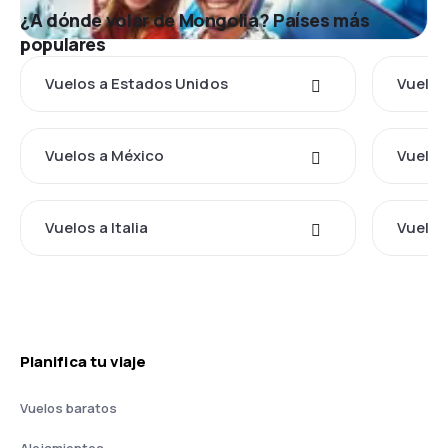
¿A dónde volar de Mongolia? Países más
populares
Vuelos a Estados Unidos
Vuelos
Vuelos a México
Vuelos
Vuelos a Italia
Vuelos
Planifica tu viaje
Vuelos baratos