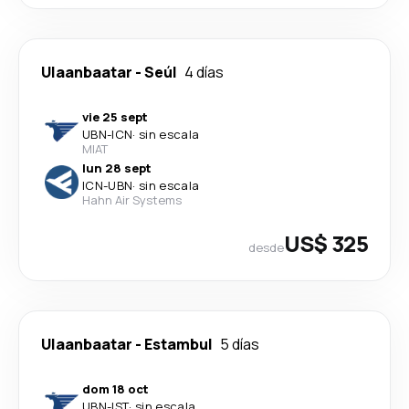
Ulaanbaatar
-
Seúl
4 días
vie 25 sept
UBN
-
ICN
·
sin escala
MIAT
lun 28 sept
ICN
-
UBN
·
sin escala
Hahn Air Systems
US$ 325
desde
Ulaanbaatar
-
Estambul
5 días
dom 18 oct
UBN
-
IST
·
sin escala