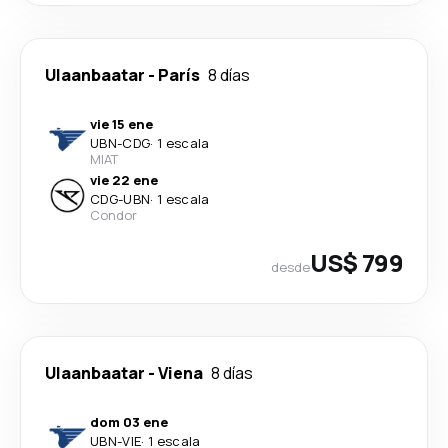
Ulaanbaatar
-
París
8 días
vie 15 ene
UBN
-
CDG
·
1 escala
MIAT
vie 22 ene
CDG
-
UBN
·
1 escala
Condor
US$ 799
desde
Ulaanbaatar
-
Viena
8 días
dom 03 ene
UBN
-
VIE
·
1 escala