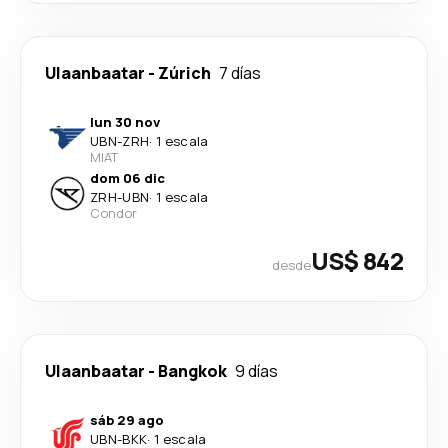
Ulaanbaatar
-
Zúrich
7 días
lun 30 nov
UBN
-
ZRH
·
1 escala
MIAT
dom 06 dic
ZRH
-
UBN
·
1 escala
Condor
US$ 842
desde
Ulaanbaatar
-
Bangkok
9 días
sáb 29 ago
UBN
-
BKK
·
1 escala