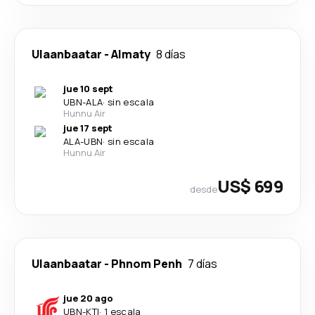
Ulaanbaatar
-
Almaty
8 días
jue 10 sept
UBN
-
ALA
·
sin escala
Hunnu Air
jue 17 sept
ALA
-
UBN
·
sin escala
Hunnu Air
US$ 699
desde
Ulaanbaatar
-
Phnom Penh
7 días
jue 20 ago
UBN
-
KTI
·
1 escala