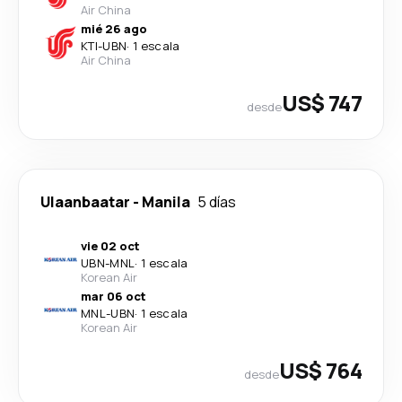
Air China
mié 26 ago
KTI
-
UBN
·
1 escala
Air China
US$ 747
desde
Ulaanbaatar
-
Manila
5 días
vie 02 oct
UBN
-
MNL
·
1 escala
Korean Air
mar 06 oct
MNL
-
UBN
·
1 escala
Korean Air
US$ 764
desde