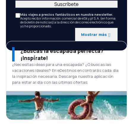
Suscríbete
Más viajes a precios fantásticos en nuestra newsletter.
Acepto recibir información comercial de eSky.pl S.A. (en forma
de boletín de noticias) a la dirección de correo electrónico que
yo he proporcionado.
Mostrar más
¿Buscas la escapada perfecta?
¡Inspírate!
¿Necesitas ideas para una escapada? ¿O buscas las
vacaciones ideales? En eDestinos encontrarás cada día
la inspiración necesaria. Descarga nuestra aplicación
para estar al día con las últimas ofertas.