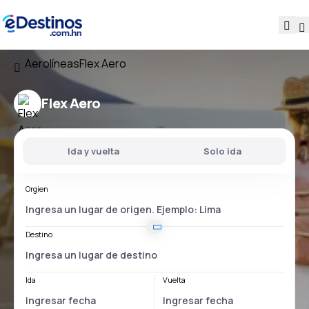
Aerolíneas
Flex Aero
Flex Aero
Ida y vuelta
Solo ida
Orgien
Destino
Ida
Vuelta