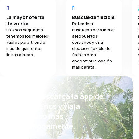
La mayor oferta
Búsqueda flexible
de vuelos
Extiende tu
En unos segundos
búsqueda para incluir
tenemos los mejores
aeropuertos
vuelos para ti entre
cercanos y una
más de quinientas
elección flexible de
líneas aéreas.
fechas para
encontrar la opción
más barata.
¡Eh! Descarga la app de
eDestinos y viaja
incluso más
cómodamente.
Nuevas ofertas cada día: vuelos,