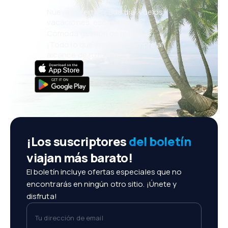
Nuevas ofertas cada día: vuelos,
vacaciones, escapadas
Cómoda gestión de reservas
¡Todo lo que importa, siempre al
alcance de tu mano!
¡Los suscriptores
del boletín
viajan más barato!
El boletín incluye ofertas especiales que no
encontrarás en ningún otro sitio. ¡Únete y
disfruta!
Tu dirección de email