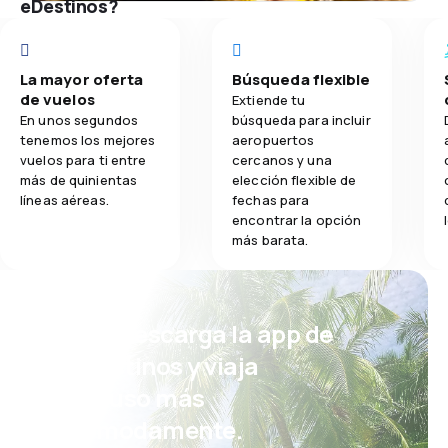
eDestinos?
La mayor oferta
Búsqueda flexible
de vuelos
Extiende tu
En unos segundos
búsqueda para incluir
tenemos los mejores
aeropuertos
vuelos para ti entre
cercanos y una
más de quinientas
elección flexible de
líneas aéreas.
fechas para
encontrar la opción
más barata.
¡Eh! Descarga la app de
eDestinos y viaja
incluso más
cómodamente.