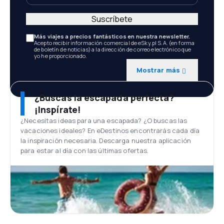
Suscríbete
Más viajes a precios fantásticos en nuestra newsletter.
Acepto recibir información comercial de eSky.pl S.A. (en forma
de boletín de noticias) a la dirección de correo electrónico que
yo he proporcionado.
Mostrar más
¿Buscas la escapada perfecta?
¡Inspírate!
¿Necesitas ideas para una escapada? ¿O buscas las
vacaciones ideales? En eDestinos encontrarás cada día
la inspiración necesaria. Descarga nuestra aplicación
para estar al día con las últimas ofertas.