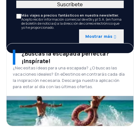
Suscríbete
Más viajes a precios fantásticos en nuestra newsletter.
Acepto recibir información comercial de eSky.pl S.A. (en forma
de boletín de noticias) a la dirección de correo electrónico que
yo he proporcionado.
Mostrar más
¿Buscas la escapada perfecta?
¡Inspírate!
¿Necesitas ideas para una escapada? ¿O buscas las
vacaciones ideales? En eDestinos encontrarás cada día
la inspiración necesaria. Descarga nuestra aplicación
para estar al día con las últimas ofertas.