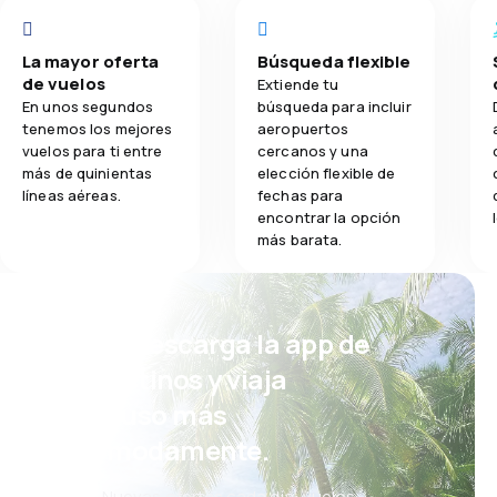
La mayor oferta
Búsqueda flexible
de vuelos
Extiende tu
En unos segundos
búsqueda para incluir
tenemos los mejores
aeropuertos
vuelos para ti entre
cercanos y una
más de quinientas
elección flexible de
líneas aéreas.
fechas para
encontrar la opción
más barata.
¡Eh! Descarga la app de
eDestinos y viaja
incluso más
cómodamente.
Nuevas ofertas cada día: vuelos,