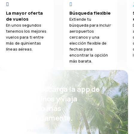
La mayor oferta
Búsqueda flexible
de vuelos
Extiende tu
En unos segundos
búsqueda para incluir
tenemos los mejores
aeropuertos
vuelos para ti entre
cercanos y una
más de quinientas
elección flexible de
líneas aéreas.
fechas para
encontrar la opción
más barata.
¡Eh! Descarga la app de
eDestinos y viaja
incluso más
cómodamente.
Nuevas ofertas cada día: vuelos,