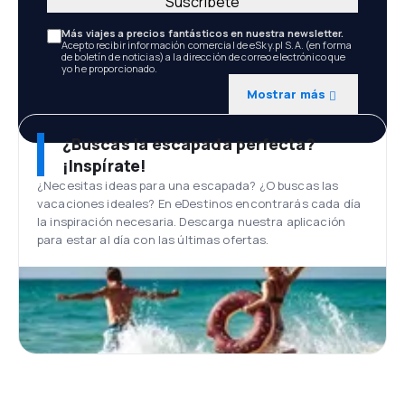
Suscríbete
Más viajes a precios fantásticos en nuestra newsletter.
Acepto recibir información comercial de eSky.pl S.A. (en forma
de boletín de noticias) a la dirección de correo electrónico que
yo he proporcionado.
Mostrar más
¿Buscas la escapada perfecta?
¡Inspírate!
¿Necesitas ideas para una escapada? ¿O buscas las
vacaciones ideales? En eDestinos encontrarás cada día
la inspiración necesaria. Descarga nuestra aplicación
para estar al día con las últimas ofertas.