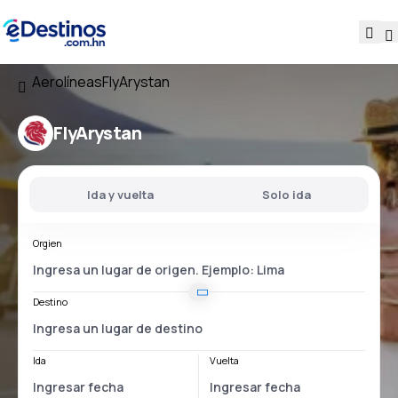
Aerolíneas
FlyArystan
FlyArystan
Ida y vuelta
Solo ida
Orgien
Destino
Ida
Vuelta