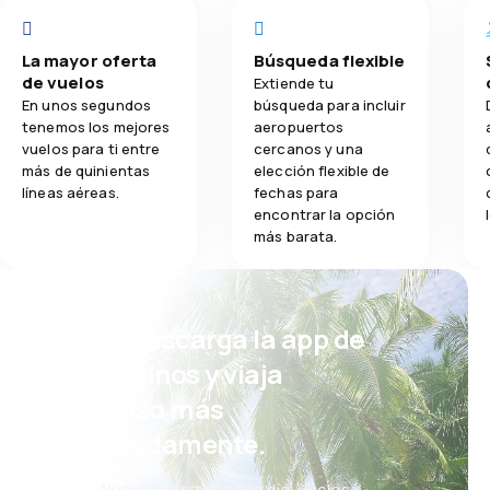
La mayor oferta
Búsqueda flexible
de vuelos
Extiende tu
En unos segundos
búsqueda para incluir
tenemos los mejores
aeropuertos
vuelos para ti entre
cercanos y una
más de quinientas
elección flexible de
líneas aéreas.
fechas para
encontrar la opción
más barata.
¡Eh! Descarga la app de
eDestinos y viaja
incluso más
cómodamente.
Nuevas ofertas cada día: vuelos,