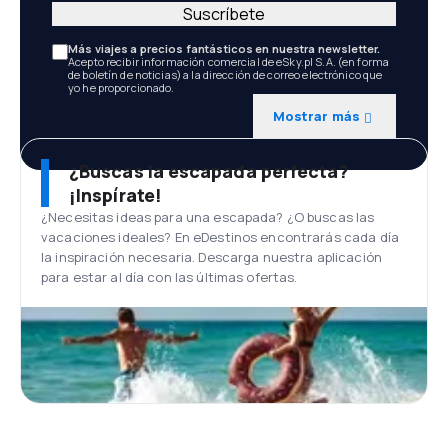
Suscríbete
Más viajes a precios fantásticos en nuestra newsletter.
Acepto recibir información comercial de eSky.pl S.A. (en forma
de boletín de noticias) a la dirección de correo electrónico que
yo he proporcionado.
Mostrar más
¿Buscas la escapada perfecta?
¡Inspírate!
¿Necesitas ideas para una escapada? ¿O buscas las
vacaciones ideales? En eDestinos encontrarás cada día
la inspiración necesaria. Descarga nuestra aplicación
para estar al día con las últimas ofertas.