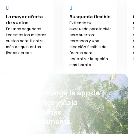
La mayor oferta
Búsqueda flexible
de vuelos
Extiende tu
En unos segundos
búsqueda para incluir
tenemos los mejores
aeropuertos
vuelos para ti entre
cercanos y una
más de quinientas
elección flexible de
líneas aéreas.
fechas para
encontrar la opción
más barata.
¡Eh! Descarga la app de
eDestinos y viaja
incluso más
cómodamente.
Nuevas ofertas cada día: vuelos,