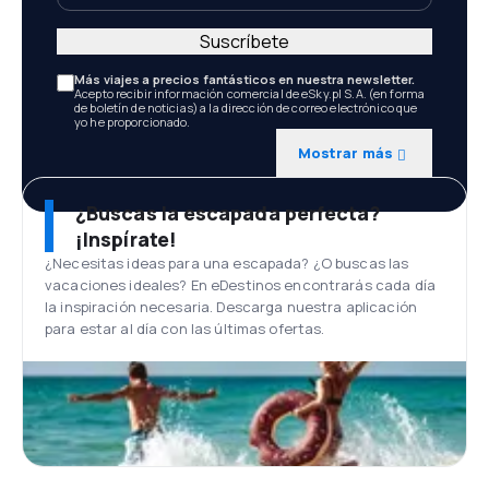
Suscríbete
Más viajes a precios fantásticos en nuestra newsletter.
Acepto recibir información comercial de eSky.pl S.A. (en forma
de boletín de noticias) a la dirección de correo electrónico que
yo he proporcionado.
Mostrar más
¿Buscas la escapada perfecta?
¡Inspírate!
¿Necesitas ideas para una escapada? ¿O buscas las
vacaciones ideales? En eDestinos encontrarás cada día
la inspiración necesaria. Descarga nuestra aplicación
para estar al día con las últimas ofertas.