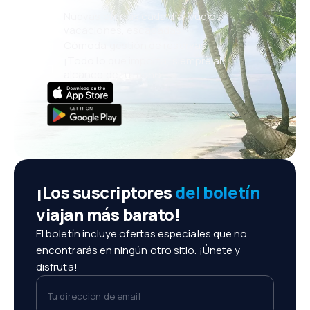
Nuevas ofertas cada día: vuelos,
vacaciones, escapadas
Cómoda gestión de reservas
¡Todo lo que importa, siempre al
alcance de tu mano!
¡Los suscriptores
del boletín
viajan más barato!
El boletín incluye ofertas especiales que no
encontrarás en ningún otro sitio. ¡Únete y
disfruta!
Tu dirección de email