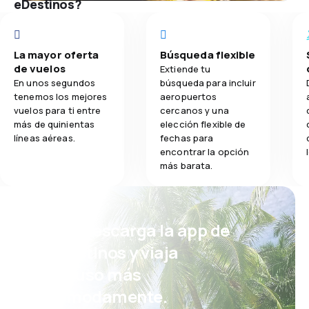
eDestinos?
La mayor oferta
Búsqueda flexible
de vuelos
Extiende tu
En unos segundos
búsqueda para incluir
tenemos los mejores
aeropuertos
vuelos para ti entre
cercanos y una
más de quinientas
elección flexible de
líneas aéreas.
fechas para
encontrar la opción
más barata.
¡Eh! Descarga la app de
eDestinos y viaja
incluso más
cómodamente.