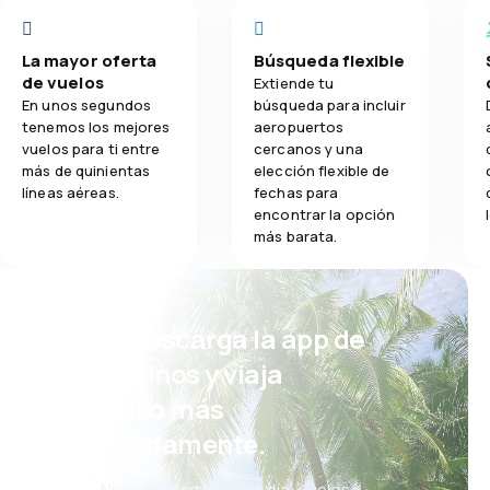
La mayor oferta
Búsqueda flexible
de vuelos
Extiende tu
En unos segundos
búsqueda para incluir
tenemos los mejores
aeropuertos
vuelos para ti entre
cercanos y una
más de quinientas
elección flexible de
líneas aéreas.
fechas para
encontrar la opción
más barata.
¡Eh! Descarga la app de
eDestinos y viaja
incluso más
cómodamente.
Nuevas ofertas cada día: vuelos,