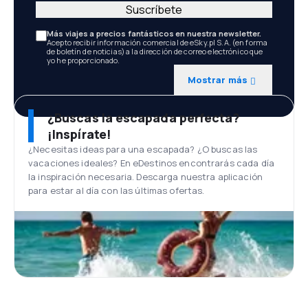
Suscríbete
Más viajes a precios fantásticos en nuestra newsletter.
Acepto recibir información comercial de eSky.pl S.A. (en forma
de boletín de noticias) a la dirección de correo electrónico que
yo he proporcionado.
Mostrar más
¿Buscas la escapada perfecta?
¡Inspírate!
¿Necesitas ideas para una escapada? ¿O buscas las
vacaciones ideales? En eDestinos encontrarás cada día
la inspiración necesaria. Descarga nuestra aplicación
para estar al día con las últimas ofertas.