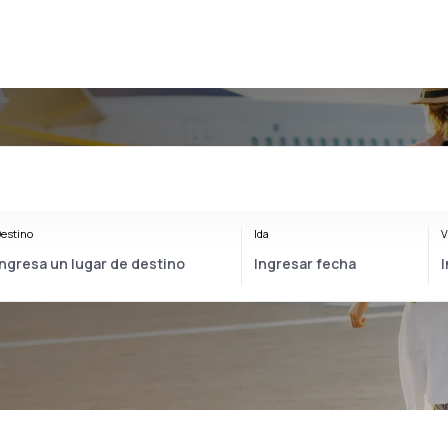
estino
Ida
V