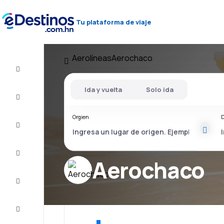
Tu plataforma de viaje
Aerolíneas
Aerochaco
Vuelos
baratos
Ida y vuelta
Solo ida
Alojamientos
Orgien
D
Ofertas
Completa
el viaje
Aerochaco
Inspiración
y consejos
Atención
al cliente