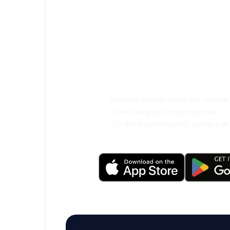
¡Eh! Descarga l
eDestinos y via
cómodamente.
Nuevas ofertas cada día: vuelo
Cómoda gestión de reservas
¡Todo lo que importa, siempre a