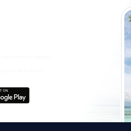
a app de
ja incluso más
s, vacaciones, escapadas
l alcance de tu mano!