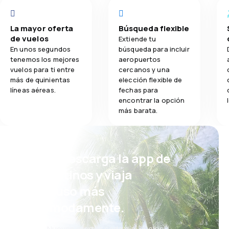
La mayor oferta
Búsqueda flexible
de vuelos
Extiende tu
En unos segundos
búsqueda para incluir
tenemos los mejores
aeropuertos
vuelos para ti entre
cercanos y una
más de quinientas
elección flexible de
líneas aéreas.
fechas para
encontrar la opción
más barata.
¡Eh! Descarga la app de
eDestinos y viaja
incluso más
cómodamente.
Nuevas ofertas cada día: vuelos,