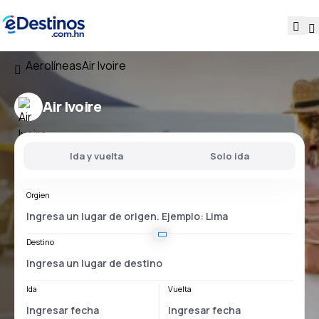
Aerolíneas
Air Ivoire
Air Ivoire
Ida y vuelta
Solo ida
Orgien
Destino
Ida
Vuelta