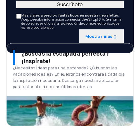
Suscríbete
Más viajes a precios fantásticos en nuestra newsletter.
Acepto recibir información comercial de eSky.pl S.A. (en forma
de boletín de noticias) a la dirección de correo electrónico que
yo he proporcionado.
Mostrar más
¿Buscas la escapada perfecta?
¡Inspírate!
¿Necesitas ideas para una escapada? ¿O buscas las
vacaciones ideales? En eDestinos encontrarás cada día
la inspiración necesaria. Descarga nuestra aplicación
para estar al día con las últimas ofertas.