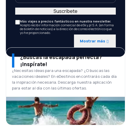
Suscríbete
Más viajes a precios fantásticos en nuestra newsletter.
Acepto recibir información comercial de eSky.pl S.A. (en forma
de boletín de noticias) a la dirección de correo electrónico que
yo he proporcionado.
Mostrar más
¿Buscas la escapada perfecta?
¡Inspírate!
¿Necesitas ideas para una escapada? ¿O buscas las
vacaciones ideales? En eDestinos encontrarás cada día
la inspiración necesaria. Descarga nuestra aplicación
para estar al día con las últimas ofertas.