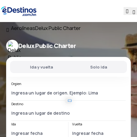
Aerolíneas
Delux Public Charter
Delux Public Charter
Ida y vuelta
Solo ida
Orgien
Destino
Ida
Vuelta