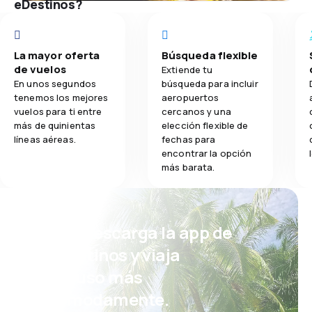
eDestinos?
La mayor oferta
Búsqueda flexible
de vuelos
Extiende tu
En unos segundos
búsqueda para incluir
tenemos los mejores
aeropuertos
vuelos para ti entre
cercanos y una
más de quinientas
elección flexible de
líneas aéreas.
fechas para
encontrar la opción
más barata.
¡Eh! Descarga la app de
eDestinos y viaja
incluso más
cómodamente.