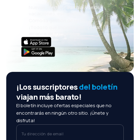
Nuevas ofertas cada día: vuelos,
vacaciones, escapadas
Cómoda gestión de reservas
¡Todo lo que importa, siempre al
alcance de tu mano!
¡Los suscriptores
del boletín
viajan más barato!
El boletín incluye ofertas especiales que no
encontrarás en ningún otro sitio. ¡Únete y
disfruta!
Tu dirección de email