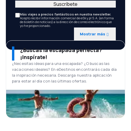
Suscríbete
Más viajes a precios fantásticos en nuestra newsletter.
Acepto recibir información comercial de eSky.pl S.A. (en forma
de boletín de noticias) a la dirección de correo electrónico que
yo he proporcionado.
Mostrar más
¿Buscas la escapada perfecta?
¡Inspírate!
¿Necesitas ideas para una escapada? ¿O buscas las
vacaciones ideales? En eDestinos encontrarás cada día
la inspiración necesaria. Descarga nuestra aplicación
para estar al día con las últimas ofertas.