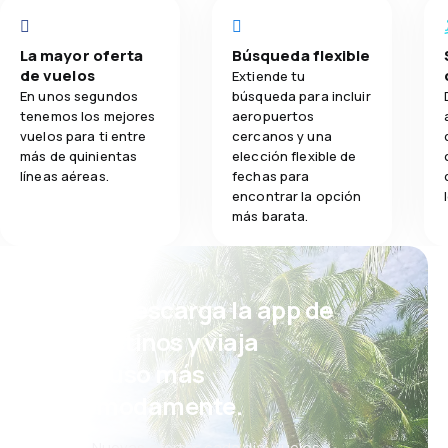
La mayor oferta
Búsqueda flexible
de vuelos
Extiende tu
En unos segundos
búsqueda para incluir
tenemos los mejores
aeropuertos
vuelos para ti entre
cercanos y una
más de quinientas
elección flexible de
líneas aéreas.
fechas para
encontrar la opción
más barata.
¡Eh! Descarga la app de
eDestinos y viaja
incluso más
cómodamente.
Nuevas ofertas cada día: vuelos,