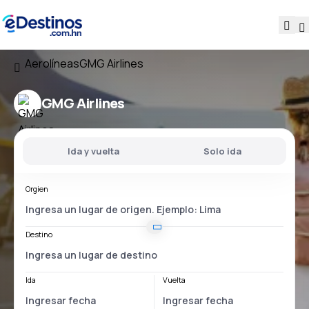
Aerolíneas
GMG Airlines
GMG Airlines
Ida y vuelta
Solo ida
Orgien
Destino
Ida
Vuelta