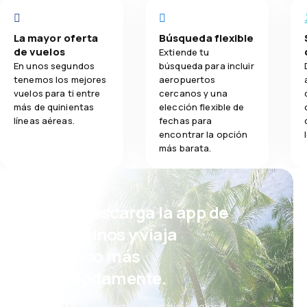
La mayor oferta
Búsqueda flexible
de vuelos
Extiende tu
En unos segundos
búsqueda para incluir
tenemos los mejores
aeropuertos
vuelos para ti entre
cercanos y una
más de quinientas
elección flexible de
líneas aéreas.
fechas para
encontrar la opción
más barata.
¡Eh! Descarga la app de
eDestinos y viaja
incluso más
cómodamente.
Nuevas ofertas cada día: vuelos,