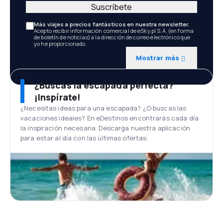
Suscríbete
Más viajes a precios fantásticos en nuestra newsletter.
Acepto recibir información comercial de eSky.pl S.A. (en forma
de boletín de noticias) a la dirección de correo electrónico que
yo he proporcionado.
Mostrar más
¿Buscas la escapada perfecta?
¡Inspírate!
¿Necesitas ideas para una escapada? ¿O buscas las
vacaciones ideales? En eDestinos encontrarás cada día
la inspiración necesaria. Descarga nuestra aplicación
para estar al día con las últimas ofertas.