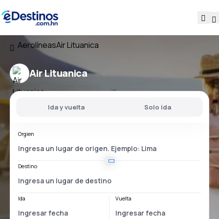
Aerolíneas
Air Lituanica
Air Lituanica
Ida y vuelta
Solo ida
Orgien
Destino
Ida
Vuelta