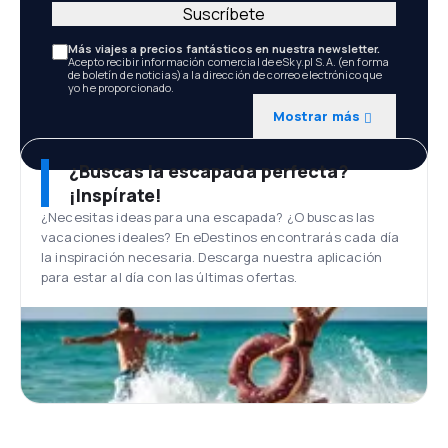
Suscríbete
Más viajes a precios fantásticos en nuestra newsletter.
Acepto recibir información comercial de eSky.pl S.A. (en forma
de boletín de noticias) a la dirección de correo electrónico que
yo he proporcionado.
Mostrar más
¿Buscas la escapada perfecta?
¡Inspírate!
¿Necesitas ideas para una escapada? ¿O buscas las
vacaciones ideales? En eDestinos encontrarás cada día
la inspiración necesaria. Descarga nuestra aplicación
para estar al día con las últimas ofertas.