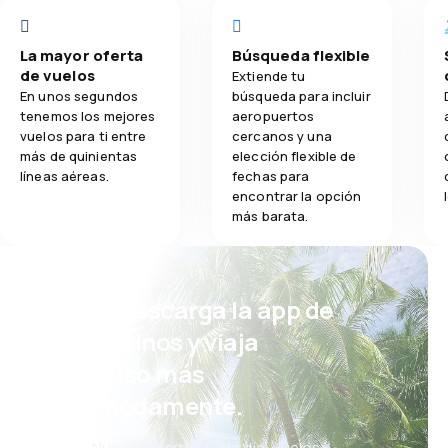
La mayor oferta
Búsqueda flexible
de vuelos
Extiende tu
En unos segundos
búsqueda para incluir
tenemos los mejores
aeropuertos
vuelos para ti entre
cercanos y una
más de quinientas
elección flexible de
líneas aéreas.
fechas para
encontrar la opción
más barata.
¡Eh! Descarga la app de
eDestinos y viaja
incluso más
cómodamente.
Nuevas ofertas cada día: vuelos,