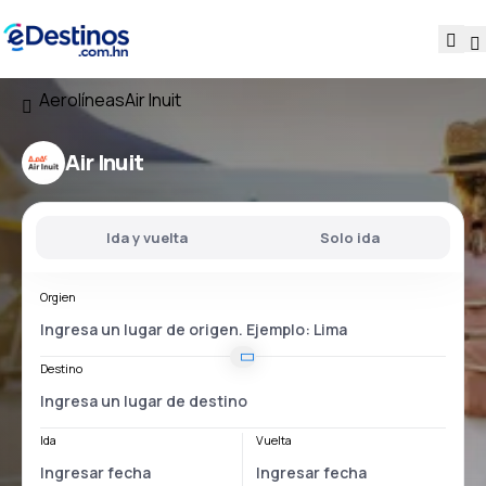
Aerolíneas
Air Inuit
Air Inuit
Ida y vuelta
Solo ida
Orgien
Destino
Ida
Vuelta