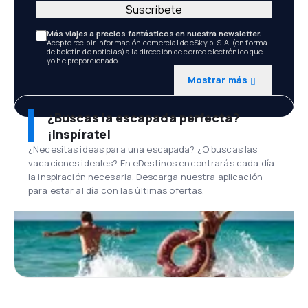
Suscríbete
Más viajes a precios fantásticos en nuestra newsletter.
Acepto recibir información comercial de eSky.pl S.A. (en forma
de boletín de noticias) a la dirección de correo electrónico que
yo he proporcionado.
Mostrar más
¿Buscas la escapada perfecta?
¡Inspírate!
¿Necesitas ideas para una escapada? ¿O buscas las
vacaciones ideales? En eDestinos encontrarás cada día
la inspiración necesaria. Descarga nuestra aplicación
para estar al día con las últimas ofertas.