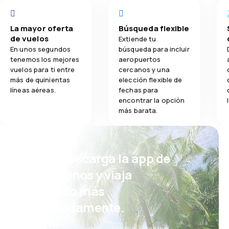
La mayor oferta
Búsqueda flexible
de vuelos
Extiende tu
En unos segundos
búsqueda para incluir
tenemos los mejores
aeropuertos
vuelos para ti entre
cercanos y una
más de quinientas
elección flexible de
líneas aéreas.
fechas para
encontrar la opción
más barata.
¡Eh! Descarga la app de
eDestinos y viaja
incluso más
cómodamente.
Nuevas ofertas cada día: vuelos,