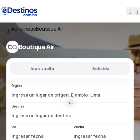
Aerolíneas
Boutique Air
Boutique Air
Ida y vuelta
Solo ida
Orgien
Destino
Ida
Vuelta