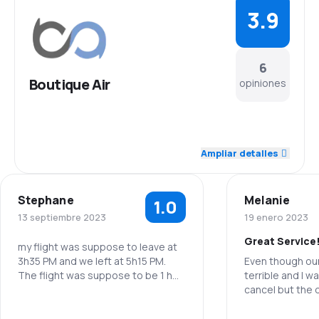
3.9
6
Boutique Air
opiniones
5.0
Personal
Ampliar detalles
4.0
Puntualidad
Stephane
Melanie
1.0
3.0
Red de conexiones
13 septiembre 2023
19 enero 2023
Great Service
4.3
Precio del billete
my flight was suppose to leave at
3h35 PM and we left at 5h15 PM.
Even though ou
The flight was suppose to be 1 h
terrible and I w
3.7
Comodidad de viaje
flight , but we fly over a 1h30
cancel but the di
minutes.
was amazing an
4.0
I miss my United flight to Denver
throughout the t
Transporte de equipaje