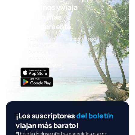
eDestinos y viaja
incluso más
cómodamente.
Nuevas ofertas cada día: vuelos,
vacaciones, escapadas
Cómoda gestión de reservas
¡Todo lo que importa, siempre al
alcance de tu mano!
¡Los suscriptores
del boletín
viajan más barato!
El boletín incluye ofertas especiales que no