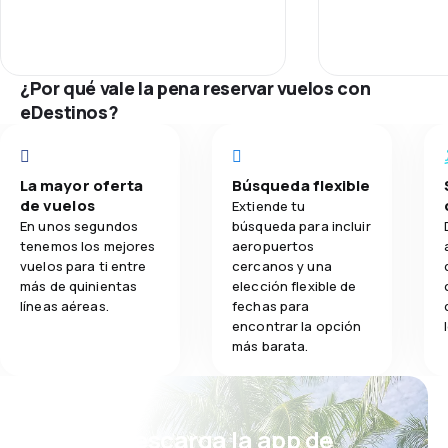
Personal
and I had to purchase a other flight
and professiona
to South west ... I think you figure
disgruntled pa
3.0
Comidas
Puntualidad
the rest.
board . Commen
professionalism
¿Por qué vale la pena reservar vuelos con
my many flights
Red de conex
eDestinos?
Precio del bill
La mayor oferta
Búsqueda flexible
Comodidad de
de vuelos
Extiende tu
En unos segundos
búsqueda para incluir
Transporte de
tenemos los mejores
aeropuertos
vuelos para ti entre
cercanos y una
más de quinientas
elección flexible de
Comidas
líneas aéreas.
fechas para
encontrar la opción
más barata.
¡Eh! Descarga la app de