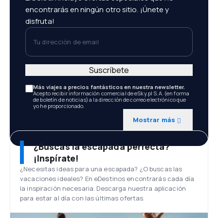
encontrarás en ningún otro sitio. ¡Únete y
disfruta!
Tu dirección de email
Suscríbete
Más viajes a precios fantásticos en nuestra newsletter.
Acepto recibir información comercial de eSky.pl S.A. (en forma
de boletín de noticias) a la dirección de correo electrónico que
yo he proporcionado.
Mostrar más
¿Buscas la escapada perfecta?
¡Inspírate!
¿Necesitas ideas para una escapada? ¿O buscas las
vacaciones ideales? En eDestinos encontrarás cada día
la inspiración necesaria. Descarga nuestra aplicación
para estar al día con las últimas ofertas.