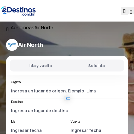
Aerolíneas
Air North
Air North
Ida y vuelta
Solo ida
Orgien
Destino
Ida
Vuelta