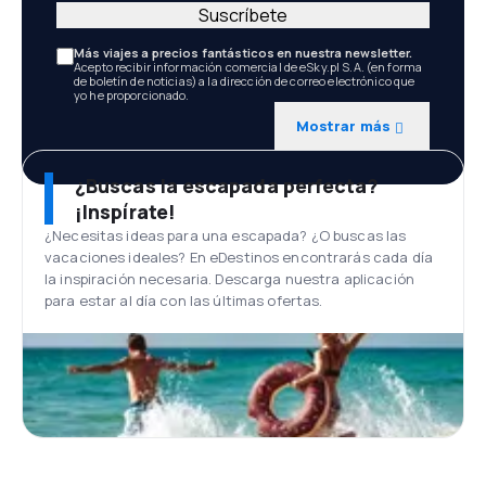
Suscríbete
Más viajes a precios fantásticos en nuestra newsletter.
Acepto recibir información comercial de eSky.pl S.A. (en forma
de boletín de noticias) a la dirección de correo electrónico que
yo he proporcionado.
Mostrar más
¿Buscas la escapada perfecta?
¡Inspírate!
¿Necesitas ideas para una escapada? ¿O buscas las
vacaciones ideales? En eDestinos encontrarás cada día
la inspiración necesaria. Descarga nuestra aplicación
para estar al día con las últimas ofertas.