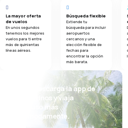
La mayor oferta
Búsqueda flexible
de vuelos
Extiende tu
En unos segundos
búsqueda para incluir
tenemos los mejores
aeropuertos
vuelos para ti entre
cercanos y una
más de quinientas
elección flexible de
líneas aéreas.
fechas para
encontrar la opción
más barata.
¡Eh! Descarga la app de
eDestinos y viaja
incluso más
cómodamente.
Nuevas ofertas cada día: vuelos,