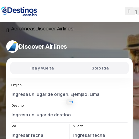
Aerolíneas
Discover Airlines
Discover Airlines
Ida y vuelta
Solo ida
Orgien
Destino
Ida
Vuelta