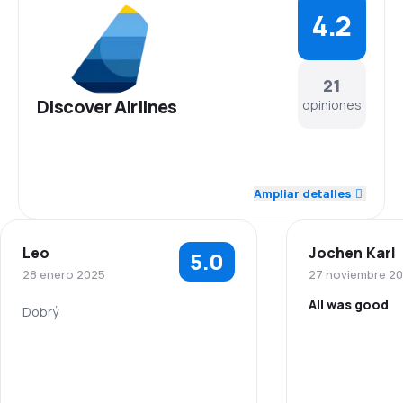
4.2
21
Discover Airlines
opiniones
4.5
Personal
Ampliar detalles
4.4
Puntualidad
Leo
Jochen Karl
5.0
4.0
Red de conexiones
28 enero 2025
27 noviembre 2
All was good
3.9
Precio del billete
Dobrý
4.3
Comodidad de viaje
4.4
Transporte de equipaje