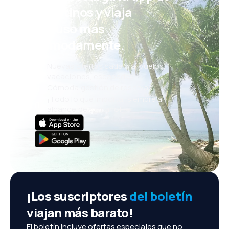
eDestinos y viaja
incluso más
cómodamente.
Nuevas ofertas cada día: vuelos,
vacaciones, escapadas
Cómoda gestión de reservas
¡Todo lo que importa, siempre al
alcance de tu mano!
¡Los suscriptores
del boletín
viajan más barato!
El boletín incluye ofertas especiales que no