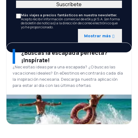
Suscríbete
Más viajes a precios fantásticos en nuestra newsletter.
Acepto recibir información comercial de eSky.pl S.A. (en forma
de boletín de noticias) a la dirección de correo electrónico que
yo he proporcionado.
Mostrar más
¿Buscas la escapada perfecta?
¡Inspírate!
¿Necesitas ideas para una escapada? ¿O buscas las
vacaciones ideales? En eDestinos encontrarás cada día
la inspiración necesaria. Descarga nuestra aplicación
para estar al día con las últimas ofertas.