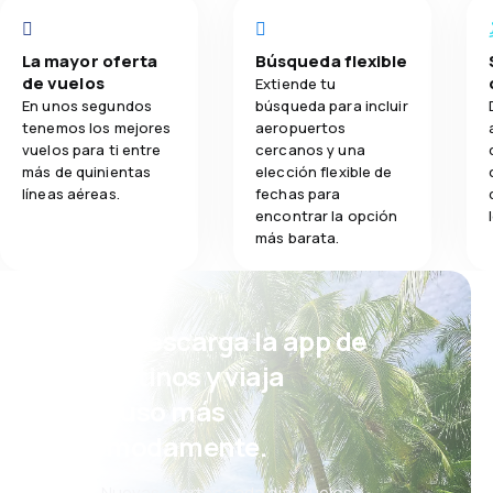
La mayor oferta
Búsqueda flexible
de vuelos
Extiende tu
En unos segundos
búsqueda para incluir
tenemos los mejores
aeropuertos
vuelos para ti entre
cercanos y una
más de quinientas
elección flexible de
líneas aéreas.
fechas para
encontrar la opción
más barata.
¡Eh! Descarga la app de
eDestinos y viaja
incluso más
cómodamente.
Nuevas ofertas cada día: vuelos,