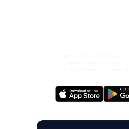
¡Eh! Descarga l
eDestinos y via
cómodamente.
Nuevas ofertas cada día: vuelo
Cómoda gestión de reservas
¡Todo lo que importa, siempre a