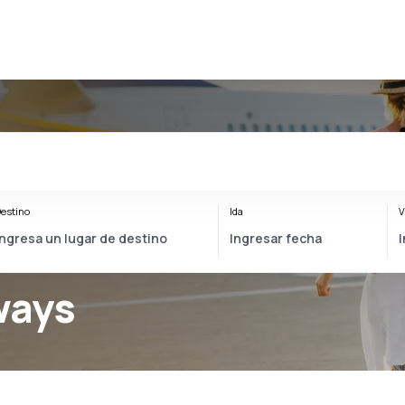
estino
Ida
V
ways