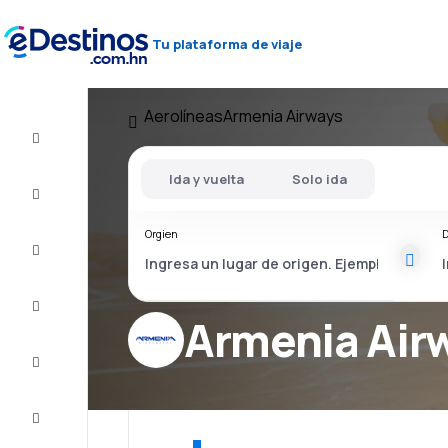
Tu plataforma de viaje
Aerolíneas
Armenia Airways
Vuelos
baratos
Ida y vuelta
Solo ida
Alojamientos
Orgien
D
Ofertas
Completa
el viaje
Armenia Air
Inspiración
y consejos
Atención
al cliente