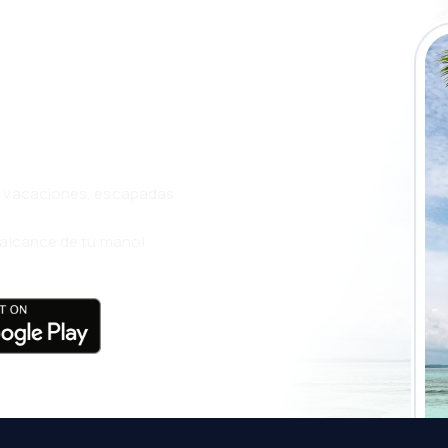
a app de
ja incluso más
s, vacaciones, escapadas
l alcance de tu mano!