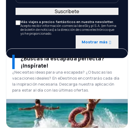
Suscríbete
Más viajes a precios fantásticos en nuestra newsletter.
Acepto recibir información comercial de eSky.pl S.A. (en forma
de boletín de noticias) a la dirección de correo electrónico que
yo he proporcionado.
Mostrar más
¿Buscas la escapada perfecta?
¡Inspírate!
¿Necesitas ideas para una escapada? ¿O buscas las
vacaciones ideales? En eDestinos encontrarás cada día
la inspiración necesaria. Descarga nuestra aplicación
para estar al día con las últimas ofertas.