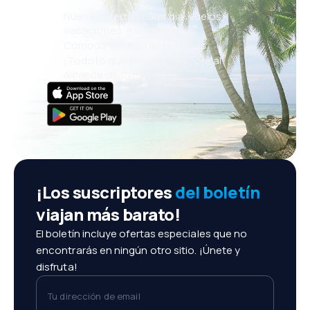
Nuevas ofertas cada día: vuelos,
vacaciones, escapadas
Cómoda gestión de reservas
¡Todo lo que importa, siempre al
alcance de tu mano!
¡Los suscriptores
del boletín
viajan más barato!
El boletín incluye ofertas especiales que no
encontrarás en ningún otro sitio. ¡Únete y
disfruta!
Tu dirección de email