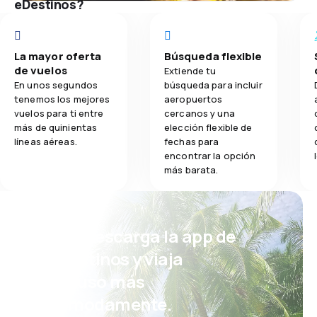
eDestinos?
La mayor oferta
Búsqueda flexible
de vuelos
Extiende tu
En unos segundos
búsqueda para incluir
tenemos los mejores
aeropuertos
vuelos para ti entre
cercanos y una
más de quinientas
elección flexible de
líneas aéreas.
fechas para
encontrar la opción
más barata.
¡Eh! Descarga la app de
eDestinos y viaja
incluso más
cómodamente.