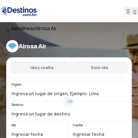
Aerolíneas
Alrosa Air
Alrosa Air
Ida y vuelta
Solo ida
Orgien
Destino
Ida
Vuelta