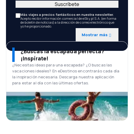
Suscríbete
Más viajes a precios fantásticos en nuestra newsletter.
Acepto recibir información comercial de eSky.pl S.A. (en forma
de boletín de noticias) a la dirección de correo electrónico que
yo he proporcionado.
Mostrar más
¿Buscas la escapada perfecta?
¡Inspírate!
¿Necesitas ideas para una escapada? ¿O buscas las
vacaciones ideales? En eDestinos encontrarás cada día
la inspiración necesaria. Descarga nuestra aplicación
para estar al día con las últimas ofertas.