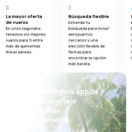
La mayor oferta
Búsqueda flexible
de vuelos
Extiende tu
En unos segundos
búsqueda para incluir
tenemos los mejores
aeropuertos
vuelos para ti entre
cercanos y una
más de quinientas
elección flexible de
líneas aéreas.
fechas para
encontrar la opción
más barata.
¡Eh! Descarga la app de
eDestinos y viaja
incluso más
cómodamente.
Nuevas ofertas cada día: vuelos,