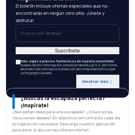
El boletín incluye ofertas especiales que no
encontrarás en ningún otro sitio. ¡Únete y
disfruta!
Tu dirección de email
Suscríbete
Más viajes a precios fantásticos en nuestra newsletter.
Acepto recibir información comercial de eSky.pl S.A. (en forma
de boletín de noticias) a la dirección de correo electrónico que
yo he proporcionado.
Mostrar más
¿Buscas la escapada perfecta?
¡Inspírate!
¿Necesitas ideas para una escapada? ¿O buscas las
vacaciones ideales? En eDestinos encontrarás cada día
la inspiración necesaria. Descarga nuestra aplicación
para estar al día con las últimas ofertas.