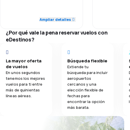
4.2
Transporte de equipaje
1.0
Puntualidad
Red de conex
Ampliar detalles
3.2
Comidas
2.0
Red de conexiones
Precio del bill
¿Por qué vale la pena reservar vuelos con
1.0
eDestinos?
Precio del billete
Comodidad de
3.0
Comodidad de viaje
Transporte de
La mayor oferta
Búsqueda flexible
4.0
de vuelos
Transporte de equipaje
Extiende tu
Comidas
En unos segundos
búsqueda para incluir
tenemos los mejores
aeropuertos
2.0
Comidas
vuelos para ti entre
cercanos y una
más de quinientas
elección flexible de
líneas aéreas.
fechas para
encontrar la opción
más barata.