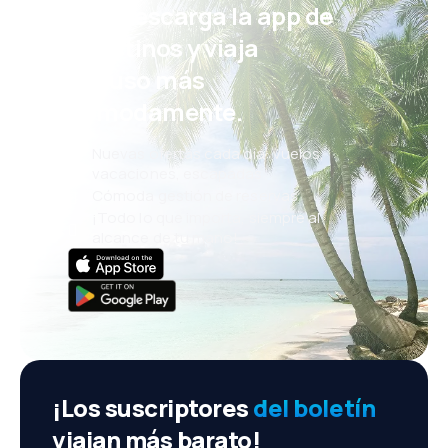
¡Eh! Descarga la app de
eDestinos y viaja
incluso más
cómodamente.
Nuevas ofertas cada día: vuelos,
vacaciones, escapadas
Cómoda gestión de reservas
¡Todo lo que importa, siempre al
alcance de tu mano!
¡Los suscriptores
del boletín
viajan más barato!