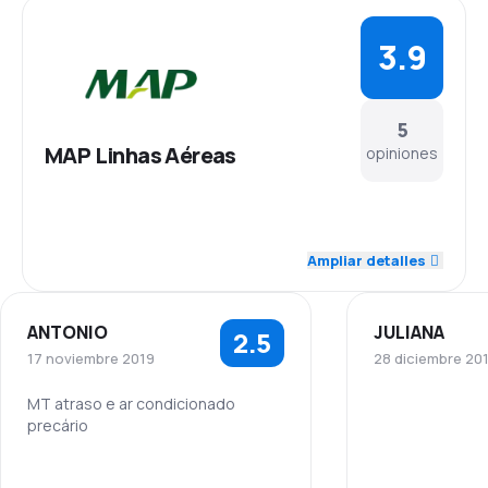
3.9
5
MAP Linhas Aéreas
opiniones
4.6
Personal
Ampliar detalles
4.0
Puntualidad
ANTONIO
JULIANA
2.5
4.2
Red de conexiones
17 noviembre 2019
28 diciembre 20
2.8
Precio del billete
MT atraso e ar condicionado
precário
Personal
4.0
Comodidad de viaje
5.0
Personal
Puntualidad