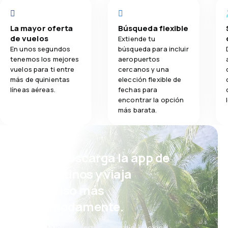
La mayor oferta
Búsqueda flexible
de vuelos
Extiende tu
En unos segundos
búsqueda para incluir
tenemos los mejores
aeropuertos
vuelos para ti entre
cercanos y una
más de quinientas
elección flexible de
líneas aéreas.
fechas para
encontrar la opción
más barata.
¡Eh! Descarga la app de
eDestinos y viaja
incluso más
cómodamente.
Nuevas ofertas cada día: vuelos,