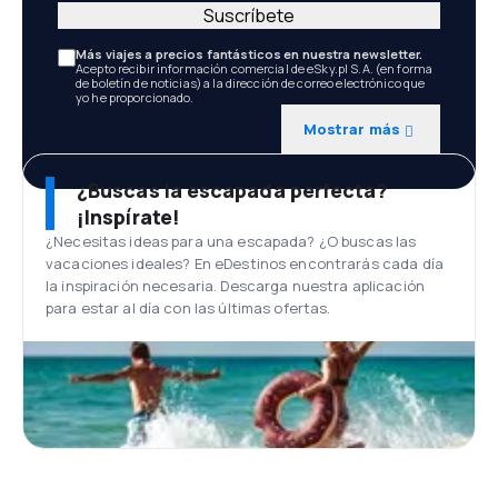
Suscríbete
Más viajes a precios fantásticos en nuestra newsletter.
Acepto recibir información comercial de eSky.pl S.A. (en forma
de boletín de noticias) a la dirección de correo electrónico que
yo he proporcionado.
Mostrar más
¿Buscas la escapada perfecta?
¡Inspírate!
¿Necesitas ideas para una escapada? ¿O buscas las
vacaciones ideales? En eDestinos encontrarás cada día
la inspiración necesaria. Descarga nuestra aplicación
para estar al día con las últimas ofertas.