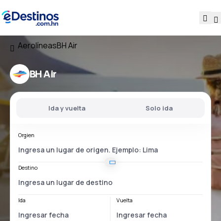
Aerolíneas
BH Air
BH Air
Ida y vuelta
Solo ida
Orgien
Destino
Ida
Vuelta