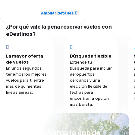
5.0
Red de conexiones
Ampliar detalles
5.0
Comidas
4.0
Precio del billete
¿Por qué vale la pena reservar vuelos con
eDestinos?
5.0
Comodidad de viaje
5.0
Transporte de equipaje
La mayor oferta
Búsqueda flexible
de vuelos
Extiende tu
5.0
Comidas
En unos segundos
búsqueda para incluir
tenemos los mejores
aeropuertos
vuelos para ti entre
cercanos y una
más de quinientas
elección flexible de
líneas aéreas.
fechas para
encontrar la opción
más barata.
¡Eh! Descarga la app de