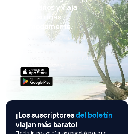
eDestinos y viaja
incluso más
cómodamente.
Nuevas ofertas cada día: vuelos,
vacaciones, escapadas
Cómoda gestión de reservas
¡Todo lo que importa, siempre al
alcance de tu mano!
¡Los suscriptores
del boletín
viajan más barato!
El boletín incluye ofertas especiales que no