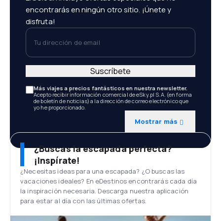
encontrarás en ningún otro sitio. ¡Únete y
disfruta!
Tu dirección de email
Suscríbete
Más viajes a precios fantásticos en nuestra newsletter.
Acepto recibir información comercial de eSky.pl S.A. (en forma
de boletín de noticias) a la dirección de correo electrónico que
yo he proporcionado.
Mostrar más
¿Buscas la escapada perfecta?
¡Inspírate!
¿Necesitas ideas para una escapada? ¿O buscas las
vacaciones ideales? En eDestinos encontrarás cada día
la inspiración necesaria. Descarga nuestra aplicación
para estar al día con las últimas ofertas.