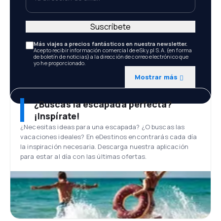
Suscríbete
Más viajes a precios fantásticos en nuestra newsletter.
Acepto recibir información comercial de eSky.pl S.A. (en forma
de boletín de noticias) a la dirección de correo electrónico que
yo he proporcionado.
Mostrar más
¿Buscas la escapada perfecta?
¡Inspírate!
¿Necesitas ideas para una escapada? ¿O buscas las
vacaciones ideales? En eDestinos encontrarás cada día
la inspiración necesaria. Descarga nuestra aplicación
para estar al día con las últimas ofertas.