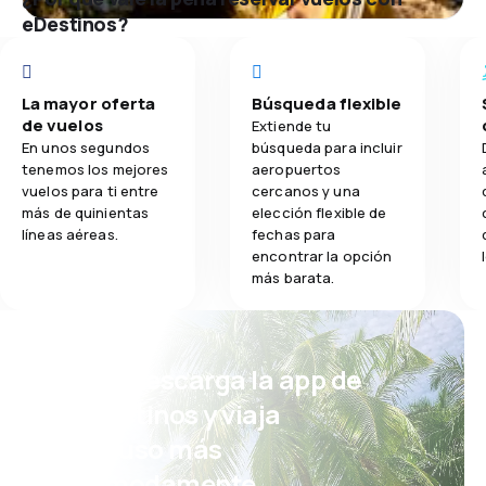
eDestinos?
La mayor oferta
Búsqueda flexible
de vuelos
Extiende tu
En unos segundos
búsqueda para incluir
tenemos los mejores
aeropuertos
vuelos para ti entre
cercanos y una
más de quinientas
elección flexible de
líneas aéreas.
fechas para
encontrar la opción
más barata.
¡Eh! Descarga la app de
eDestinos y viaja
incluso más
cómodamente.