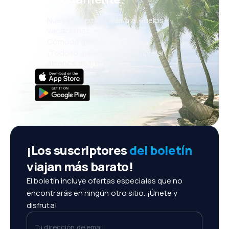
Nuevas ofertas cada día: vuelos,
vacaciones, escapadas
Cómoda gestión de reservas
¡Todo lo que importa, siempre al
alcance de tu mano!
¡Los suscriptores
del boletín
viajan más barato!
El boletín incluye ofertas especiales que no
encontrarás en ningún otro sitio. ¡Únete y
disfruta!
Tu dirección de email