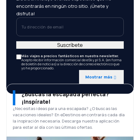
encontrarás en ningún otro sitio. ¡Únete y
disfruta!
Tu dirección de email
Suscríbete
Más viajes a precios fantásticos en nuestra newsletter.
Acepto recibir información comercial de eSky.pl S.A. (en forma
de boletín de noticias) a la dirección de correo electrónico que
yo he proporcionado.
Mostrar más
¿Buscas la escapada perfecta?
¡Inspírate!
¿Necesitas ideas para una escapada? ¿O buscas las
vacaciones ideales? En eDestinos encontrarás cada día
la inspiración necesaria. Descarga nuestra aplicación
para estar al día con las últimas ofertas.