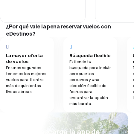
Personal
3.8
Comidas
Puntualidad
¿Por qué vale la pena reservar vuelos con
Red de conex
eDestinos?
Precio del bill
La mayor oferta
Búsqueda flexible
Comodidad de
de vuelos
Extiende tu
En unos segundos
búsqueda para incluir
Transporte de
tenemos los mejores
aeropuertos
vuelos para ti entre
cercanos y una
más de quinientas
elección flexible de
Comidas
líneas aéreas.
fechas para
encontrar la opción
más barata.
¡Eh! Descarga la app de