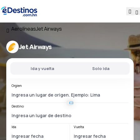
Aerolíneas
Jet Airways
Jet Airways
Ida y vuelta
Solo ida
Orgien
Destino
Ida
Vuelta