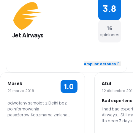
3.8
16
Jet Airways
opiniones
4.2
Personal
Ampliar detalles
3.8
Puntualidad
Marek
Atul
1.0
4.0
Red de conexiones
21 marzo 2019
12 diciembre 20
Bad experienc
3.9
Precio del billete
odwołany samolot z Delhi bez
poinformowania
I had bad exper
pasażerów!Koszmarna zmiana
Airways... Still 
3.7
Comodidad de viaje
rezerwacji !
its been 3 days
any information.
3.9
Transporte de equipaje