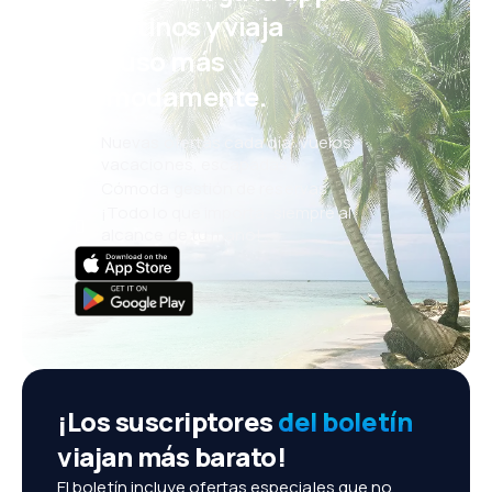
eDestinos y viaja
incluso más
cómodamente.
Nuevas ofertas cada día: vuelos,
vacaciones, escapadas
Cómoda gestión de reservas
¡Todo lo que importa, siempre al
alcance de tu mano!
¡Los suscriptores
del boletín
viajan más barato!
El boletín incluye ofertas especiales que no