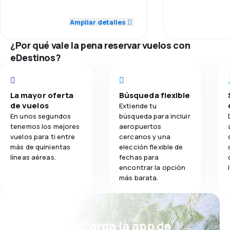
5.0
Personal
Puntualidad
Ampliar detalles
2.5
Comidas
5.0
Puntualidad
Red de conex
¿Por qué vale la pena reservar vuelos con
5.0
Red de conexiones
eDestinos?
Precio del bill
5.0
Precio del billete
Comodidad de
La mayor oferta
Búsqueda flexible
5.0
Comodidad de viaje
de vuelos
Extiende tu
Transporte de
En unos segundos
búsqueda para incluir
5.0
Transporte de equipaje
tenemos los mejores
aeropuertos
vuelos para ti entre
cercanos y una
Comidas
más de quinientas
elección flexible de
5.0
Comidas
líneas aéreas.
fechas para
encontrar la opción
más barata.
¡Eh! Descarga la app de