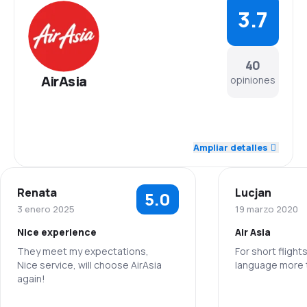
3.7
40
AirAsia
opiniones
4.0
Personal
Ampliar detalles
3.9
Puntualidad
Renata
Lucjan
5.0
4.0
Red de conexiones
3 enero 2025
19 marzo 2020
Nice experience
Air Asia
4.0
Precio del billete
They meet my expectations,
For short flight
Nice service, will choose AirAsia
language more 
3.6
Comodidad de viaje
again!
Personal
3.8
Transporte de equipaje