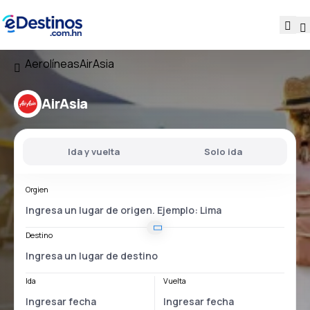
Aerolíneas
AirAsia
AirAsia
Ida y vuelta
Solo ida
Orgien
Destino
Ida
Vuelta