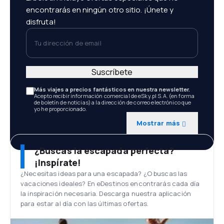
encontrarás en ningún otro sitio. ¡Únete y
disfruta!
Tu dirección de email
Suscríbete
Más viajes a precios fantásticos en nuestra newsletter.
Acepto recibir información comercial de eSky.pl S.A. (en forma
de boletín de noticias) a la dirección de correo electrónico que
yo he proporcionado.
Mostrar más
¿Buscas la escapada perfecta?
¡Inspírate!
¿Necesitas ideas para una escapada? ¿O buscas las
vacaciones ideales? En eDestinos encontrarás cada día
la inspiración necesaria. Descarga nuestra aplicación
para estar al día con las últimas ofertas.