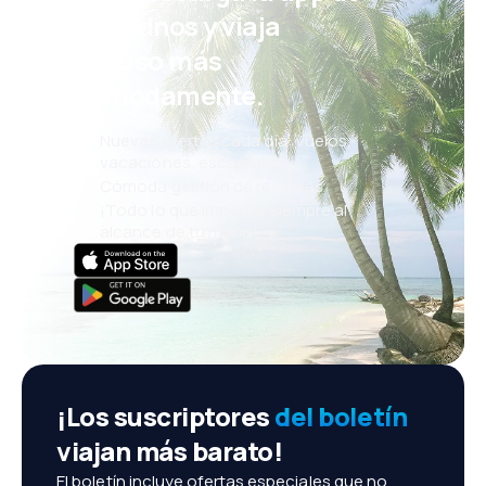
eDestinos y viaja
incluso más
cómodamente.
Nuevas ofertas cada día: vuelos,
vacaciones, escapadas
Cómoda gestión de reservas
¡Todo lo que importa, siempre al
alcance de tu mano!
¡Los suscriptores
del boletín
viajan más barato!
El boletín incluye ofertas especiales que no