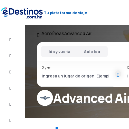
Tu plataforma de viaje
Aerolíneas
Advanced Air
Vuelos
baratos
Ida y vuelta
Solo ida
Alojamientos
Orgien
D
Ofertas
Completa
el viaje
Advanced Ai
Inspiración
y consejos
Atención
al cliente