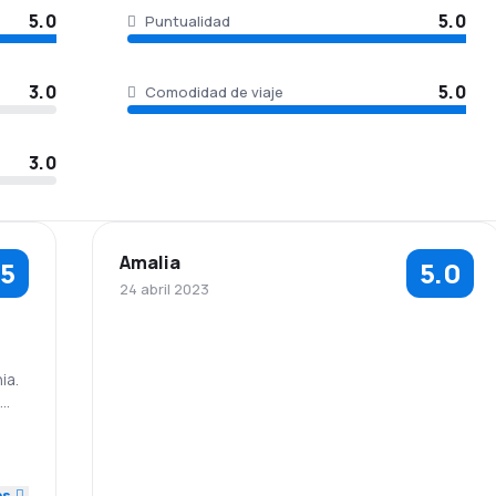
5.0
5.0
Puntualidad
3.0
5.0
Comodidad de viaje
3.0
Amalia
.5
5.0
24 abril 2023
ia.
ased
o
5.0
ery
om
es