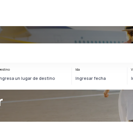
estino
Ida
V
r