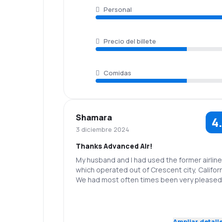
Personal
Precio del billete
Comidas
Shamara
4
3 diciembre 2024
Thanks Advanced Air!
My husband and I had used the former airline
which operated out of Crescent city, Californ
We had most often times been very pleased
with their service. However, we are very ple
to now have advanced air available to us wh
5.0
Personal
Puntualidad
live in Brookings, Oregon! As you know, it’s v
difficult to Find a quick flight to California fr
Ampliar detall