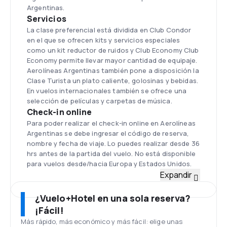
Argentinas.
Servicios
La clase preferencial está dividida en Club Condor
en el que se ofrecen kits y servicios especiales
como un kit reductor de ruidos y Club Economy Club
Economy permite llevar mayor cantidad de equipaje.
Aerolíneas Argentinas también pone a disposición la
Clase Turista un plato caliente, golosinas y bebidas.
En vuelos internacionales también se ofrece una
selección de películas y carpetas de música.
Check-in online
Para poder realizar el check-in online en Aerolíneas
Argentinas se debe ingresar el código de reserva,
nombre y fecha de viaje. Lo puedes realizar desde 36
hrs antes de la partida del vuelo. No está disponible
para vuelos desde/hacia Europa y Estados Unidos.
Flota
Expandir
La flota de Aerolíneas Argentinas está compuesta
actualmente por 57 aviones, que incluyen 11 Airbus
¿Vuelo+Hotel en una sola reserva?
340, Airbus 330-200, 26 Boeing 737-700/800 y 20
¡Fácil!
Embraer 190.
Más rápido, más económico y más fácil: elige unas