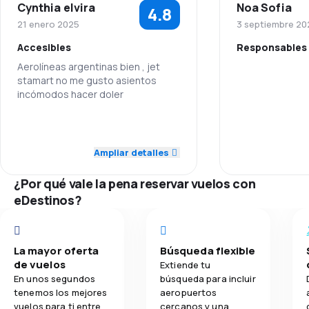
Cynthia elvira
Noa Sofia
4.8
4.2
Red de conexiones
21 enero 2025
3 septiembre 20
Accesibles
Responsables
3.8
Precio del billete
Aerolíneas argentinas bien , jet
stamart no me gusto asientos
Personal
3.9
Comodidad de viaje
incómodos hacer doler
Puntualidad
4.0
Transporte de equipaje
5.0
Personal
Red de conex
Ampliar detalles
2.8
Comidas
5.0
Puntualidad
¿Por qué vale la pena reservar vuelos con
Precio del bill
5.0
Red de conexiones
eDestinos?
Comodidad de
5.0
Precio del billete
La mayor oferta
Búsqueda flexible
Transporte de
4.0
Comodidad de viaje
de vuelos
Extiende tu
En unos segundos
búsqueda para incluir
Comidas
5.0
Transporte de equipaje
tenemos los mejores
aeropuertos
vuelos para ti entre
cercanos y una