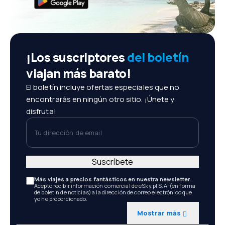
¡Los suscriptores
del boletín
viajan más barato!
El boletín incluye ofertas especiales que no
encontrarás en ningún otro sitio. ¡Únete y
disfruta!
Tu dirección de email
Suscríbete
Más viajes a precios fantásticos en nuestra newsletter.
Acepto recibir información comercial de eSky.pl S.A. (en forma
de boletín de noticias) a la dirección de correo electrónico que
yo he proporcionado.
Mostrar más