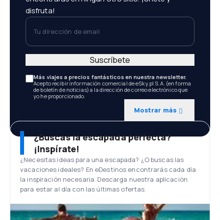
disfruta!
Tu dirección de email
Suscríbete
Más viajes a precios fantásticos en nuestra newsletter.
Acepto recibir información comercial de eSky.pl S.A. (en forma
de boletín de noticias) a la dirección de correo electrónico que
yo he proporcionado.
Mostrar más
¿Buscas la escapada perfecta?
¡Inspírate!
¿Necesitas ideas para una escapada? ¿O buscas las
vacaciones ideales? En eDestinos encontrarás cada día
la inspiración necesaria. Descarga nuestra aplicación
para estar al día con las últimas ofertas.