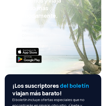
eDestinos y viaja
incluso más
cómodamente.
Nuevas ofertas cada día: vuelos,
vacaciones, escapadas
Cómoda gestión de reservas
¡Todo lo que importa, siempre al
alcance de tu mano!
¡Los suscriptores
del boletín
viajan más barato!
El boletín incluye ofertas especiales que no
encontrarás en ningún otro sitio. ¡Únete y