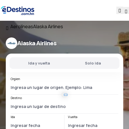
Aerolíneas
Alaska Airlines
Alaska Airlines
Ida y vuelta
Solo ida
Orgien
Destino
Ida
Vuelta