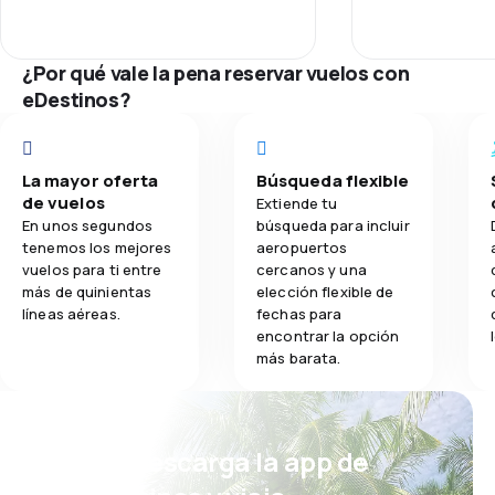
Puntualidad
2.7
Comidas
Red de conex
¿Por qué vale la pena reservar vuelos con
eDestinos?
Precio del bill
Comodidad de
La mayor oferta
Búsqueda flexible
de vuelos
Extiende tu
Transporte de
En unos segundos
búsqueda para incluir
tenemos los mejores
aeropuertos
vuelos para ti entre
cercanos y una
Comidas
más de quinientas
elección flexible de
líneas aéreas.
fechas para
encontrar la opción
más barata.
¡Eh! Descarga la app de