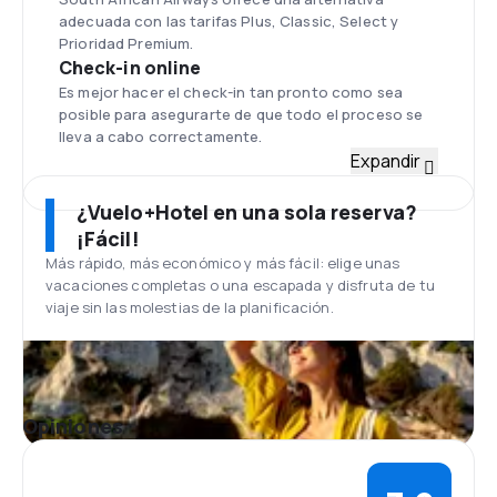
adecuada con las tarifas Plus, Classic, Select y
Prioridad Premium.
Check-in online
Es mejor hacer el check-in tan pronto como sea
posible para asegurarte de que todo el proceso se
lleva a cabo correctamente.
Flota
Expandir
La flota de South African Airways se compone de
aviones incluyendo Boeing 737-800 y Airbus A340-
¿Vuelo+Hotel en una sola reserva?
600 , A340-200 , A340-300E , A319-100. En la cola de
¡Fácil!
cada máquina se encuentran los colores de la
Más rápido, más económico y más fácil: elige unas
bandera de la República de Sudafrica.
vacaciones completas o una escapada y disfruta de tu
Aeropuerto de Johannesburgo
viaje sin las molestias de la planificación.
El aeropuerto de Johannesburgo es conocido bajo
dos nombres: Aeropuerto Internacional de
Johannesburgo o Aeropuerto Internacional Tambo.
Tiene seis terminales y es el aeropuerto más grande
en el número de pasajeros situado a 22 km al
Opiniones
noreste del centro de Johannesburgo .
Comidas
South African Airways ofrece menú gourmet con