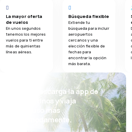
La mayor oferta
Búsqueda flexible
de vuelos
Extiende tu
En unos segundos
búsqueda para incluir
tenemos los mejores
aeropuertos
vuelos para ti entre
cercanos y una
más de quinientas
elección flexible de
líneas aéreas.
fechas para
encontrar la opción
más barata.
¡Eh! Descarga la app de
eDestinos y viaja
incluso más
cómodamente.
Nuevas ofertas cada día: vuelos,