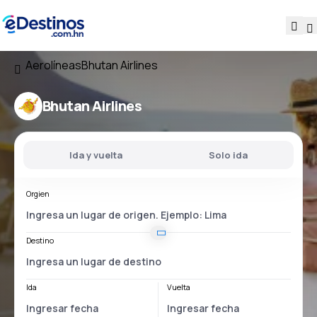
Aerolíneas
Bhutan Airlines
Bhutan Airlines
Ida y vuelta
Solo ida
Orgien
Destino
Ida
Vuelta