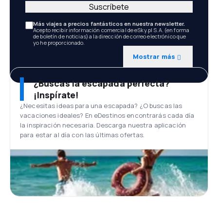
Suscríbete
Más viajes a precios fantásticos en nuestra newsletter.
Acepto recibir información comercial de eSky.pl S.A. (en forma
de boletín de noticias) a la dirección de correo electrónico que
yo he proporcionado.
Mostrar más
¿Buscas la escapada perfecta?
¡Inspírate!
¿Necesitas ideas para una escapada? ¿O buscas las
vacaciones ideales? En eDestinos encontrarás cada día
la inspiración necesaria. Descarga nuestra aplicación
para estar al día con las últimas ofertas.