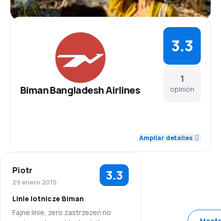
Opiniones
3.3
1
Biman Bangladesh Airlines
opinión
3.0
Personal
Ampliar detalles
1.0
Puntualidad
Piotr
3.3
3.0
Red de conexiones
29 enero 2015
Linie lotnicze Biman
4.0
Precio del billete
Fajne linie, zero zastrzeżeń no
Mostr