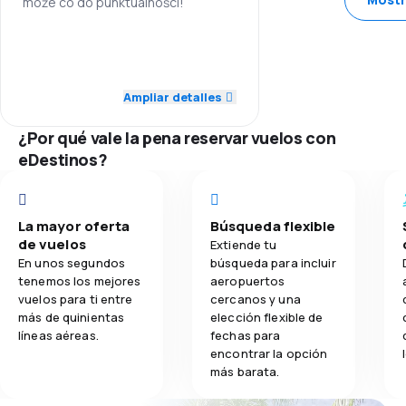
może co do punktualności!
4.0
Comodidad de viaje
3.0
Personal
4.0
Transporte de equipaje
1.0
Puntualidad
Ampliar detalles
4.0
Comidas
3.0
Red de conexiones
¿Por qué vale la pena reservar vuelos con
eDestinos?
4.0
Precio del billete
4.0
Comodidad de viaje
La mayor oferta
Búsqueda flexible
de vuelos
Extiende tu
4.0
Transporte de equipaje
En unos segundos
búsqueda para incluir
tenemos los mejores
aeropuertos
vuelos para ti entre
cercanos y una
4.0
Comidas
más de quinientas
elección flexible de
líneas aéreas.
fechas para
encontrar la opción
más barata.