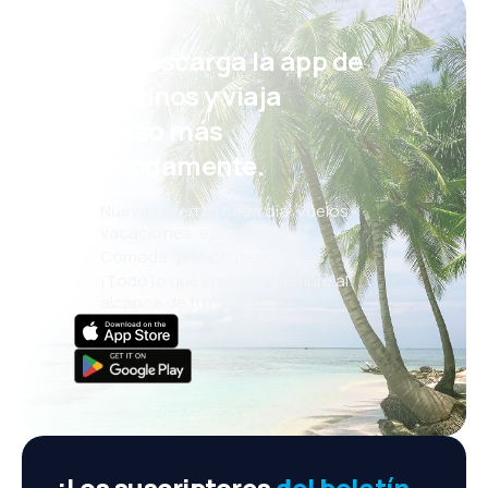
¡Eh! Descarga la app de
eDestinos y viaja
incluso más
cómodamente.
Nuevas ofertas cada día: vuelos,
vacaciones, escapadas
Cómoda gestión de reservas
¡Todo lo que importa, siempre al
alcance de tu mano!
¡Los suscriptores
del boletín