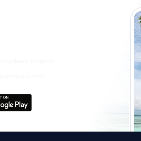
a app de
ja incluso más
s, vacaciones, escapadas
l alcance de tu mano!