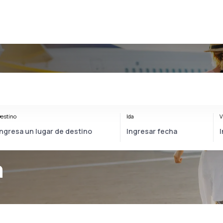
estino
Ida
V
a