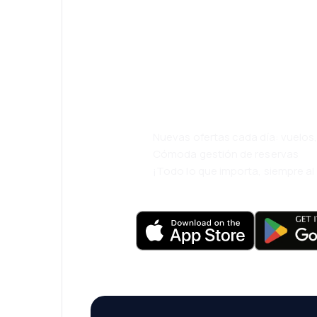
¡Eh! Descarga l
eDestinos y via
cómodamente.
Nuevas ofertas cada día: vuelo
Cómoda gestión de reservas
¡Todo lo que importa, siempre a