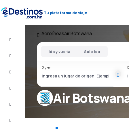
Tu plataforma de viaje
Aerolíneas
Air Botswana
Vuelos
baratos
Ida y vuelta
Solo ida
Alojamientos
Orgien
D
Ofertas
Completa
el viaje
Air Botswan
Inspiración
y consejos
Atención
al cliente