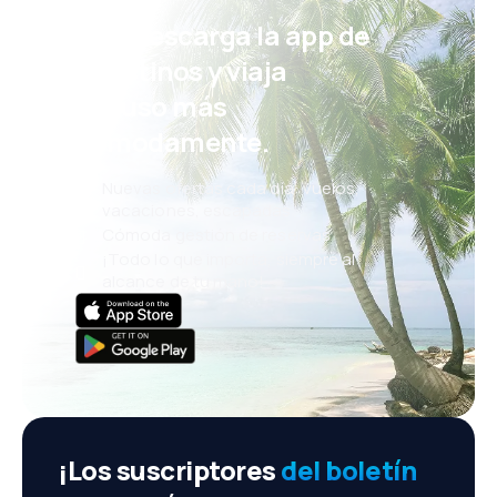
¡Eh! Descarga la app de
eDestinos y viaja
incluso más
cómodamente.
Nuevas ofertas cada día: vuelos,
vacaciones, escapadas
Cómoda gestión de reservas
¡Todo lo que importa, siempre al
alcance de tu mano!
¡Los suscriptores
del boletín