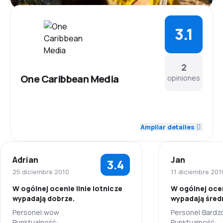
3.1
2
One Caribbean Media
opiniones
4.0
Personal
Ampliar detalles
3.0
Puntualidad
Adrian
Jan
3.4
3.5
Red de conexiones
25 diciembre 2010
11 diciembre 201
W ogólnej ocenie linie lotnicze
W ogólnej ocen
3.0
Precio del billete
wypadają dobrze.
wypadają śred
Personel:wow
Personel:Bardzo
3.0
Comodidad de viaje
Punktualność:
Punktualność: