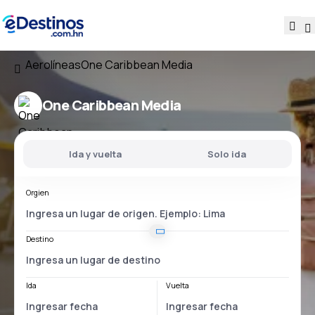
Aerolíneas
One Caribbean Media
One Caribbean Media
Ida y vuelta
Solo ida
Orgien
Destino
Ida
Vuelta