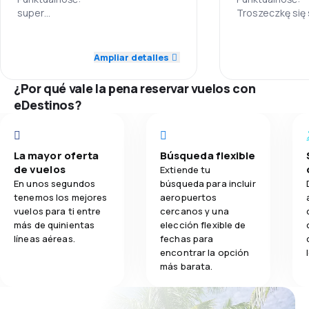
super
Troszeczkę się 
3.5
Sieć połączeń:
Sieć połączeń:
Transporte de equipaje
dobra
Takie jakie mi p
4.0
Personal
Personal
Ceny biletów:
Ceny biletów:
Ampliar detalles
2.0
Comidas
tanie
Nie drogie bilet
3.0
Puntualidad
Puntualidad
Komfort podróży:
Komfort podróż
¿Por qué vale la pena reservar vuelos con
eclusive
Siedzenia tros
eDestinos?
Przewóz bagażu:
Przewóz bagaż
4.0
Red de conexiones
Red de conex
bez zniszczen
Good :)
Posiłki:
Posiłki:
3.0
Precio del billete
Precio del bill
do zjedzenia
O jedzeniu bez
La mayor oferta
Búsqueda flexible
de vuelos
Extiende tu
3.0
Comodidad de viaje
Comodidad de
En unos segundos
búsqueda para incluir
tenemos los mejores
aeropuertos
4.0
Transporte de equipaje
Transporte de
vuelos para ti entre
cercanos y una
más de quinientas
elección flexible de
líneas aéreas.
fechas para
3.0
Comidas
Comidas
encontrar la opción
más barata.