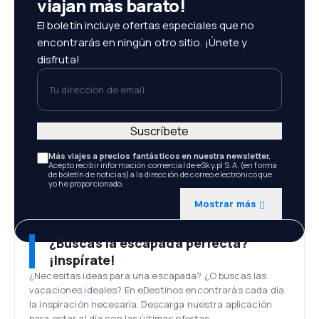
viajan más barato!
El boletín incluye ofertas especiales que no
encontrarás en ningún otro sitio. ¡Únete y
disfruta!
Tu dirección de email
Suscríbete
Más viajes a precios fantásticos en nuestra newsletter.
Acepto recibir información comercial de eSky.pl S.A. (en forma
de boletín de noticias) a la dirección de correo electrónico que
yo he proporcionado.
Mostrar más
¿Buscas la escapada perfecta?
¡Inspírate!
¿Necesitas ideas para una escapada? ¿O buscas las
vacaciones ideales? En eDestinos encontrarás cada día
la inspiración necesaria. Descarga nuestra aplicación
para estar al día con las últimas ofertas.