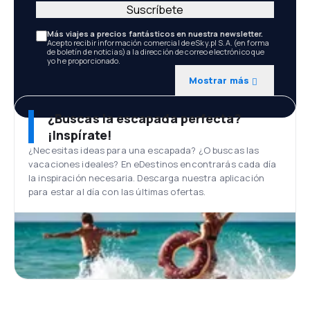
Suscríbete
Más viajes a precios fantásticos en nuestra newsletter.
Acepto recibir información comercial de eSky.pl S.A. (en forma
de boletín de noticias) a la dirección de correo electrónico que
yo he proporcionado.
Mostrar más
¿Buscas la escapada perfecta?
¡Inspírate!
¿Necesitas ideas para una escapada? ¿O buscas las
vacaciones ideales? En eDestinos encontrarás cada día
la inspiración necesaria. Descarga nuestra aplicación
para estar al día con las últimas ofertas.