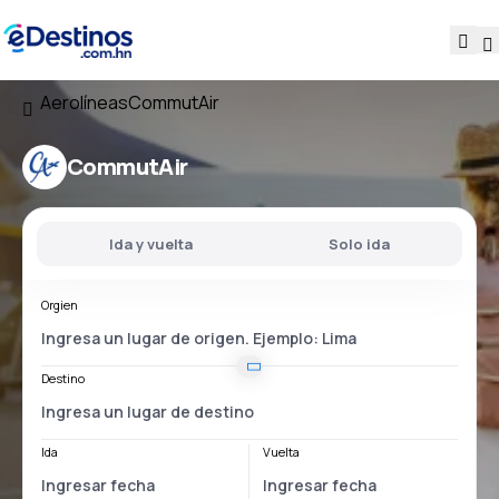
Aerolíneas
CommutAir
CommutAir
Ida y vuelta
Solo ida
Orgien
Destino
Ida
Vuelta