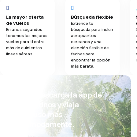
La mayor oferta
Búsqueda flexible
de vuelos
Extiende tu
En unos segundos
búsqueda para incluir
tenemos los mejores
aeropuertos
vuelos para ti entre
cercanos y una
más de quinientas
elección flexible de
líneas aéreas.
fechas para
encontrar la opción
más barata.
¡Eh! Descarga la app de
eDestinos y viaja
incluso más
cómodamente.
Nuevas ofertas cada día: vuelos,