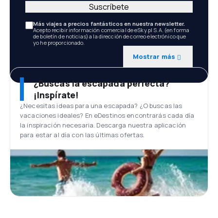
Suscríbete
Más viajes a precios fantásticos en nuestra newsletter.
Acepto recibir información comercial de eSky.pl S.A. (en forma
de boletín de noticias) a la dirección de correo electrónico que
yo he proporcionado.
Mostrar más
¿Buscas la escapada perfecta?
¡Inspírate!
¿Necesitas ideas para una escapada? ¿O buscas las
vacaciones ideales? En eDestinos encontrarás cada día
la inspiración necesaria. Descarga nuestra aplicación
para estar al día con las últimas ofertas.