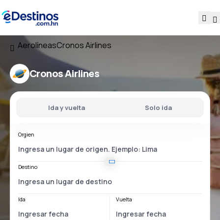
Aerolíneas
Cronos Airlines
Cronos Airlines
Ida y vuelta
Solo ida
Orgien
Destino
Ida
Vuelta