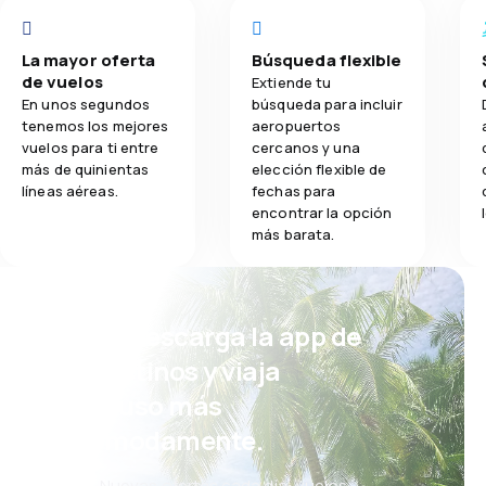
La mayor oferta
Búsqueda flexible
de vuelos
Extiende tu
En unos segundos
búsqueda para incluir
tenemos los mejores
aeropuertos
vuelos para ti entre
cercanos y una
más de quinientas
elección flexible de
líneas aéreas.
fechas para
encontrar la opción
más barata.
¡Eh! Descarga la app de
eDestinos y viaja
incluso más
cómodamente.
Nuevas ofertas cada día: vuelos,